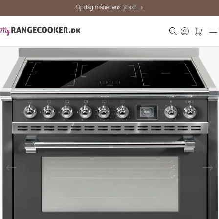
Opdag månedens tilbud →
Sikker betaling
Tilfredse kunder
Prisgaranti
Personlig rådgivning
Opdag månedens tilbud →