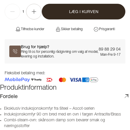
LÆG I KURVEN
1
Tilfredse kunder
Sikker betaling
Prisgaranti
Brug for hjælp?
89 88 29 04
Ring til os for personlig rådgivning om valg af model,
Man-Fre 9-17
levering og installation.
Fleksibel betaling med:
Produktinformation
Fordele
Eksklusiv induksjonskomfyr fra Steel – Ascot-serien
Induksjonskomfyr 90 cm bred med en ovn i fargen Antracite/Brass
Combi-steam-ovn: skånsom damp som bevarer smak og
næringsstoffer