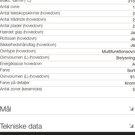
315
Maks. varme (°C)
1
Antal ovne
2
Antal teleskopskinner (hovedovn)
2
Antal trådriste (hovedovn)
2
Antal plader (hovedovn)
Ja
Hærdet glas (hovedovn)
Ja
Rotisseri (hovedovn)
Ja
Sikkerhedshåndtag (hovedovn)
Multifunktionsovn
Ovntype (hovedovn)
Belysning
Ovnvolumen (L) (hovedovn)
A
Energiklasse hovedovn
Sort
Farve
91
Ovnvolumen (L) (hovedovn)
Krom
Farve på detaljer
5
Antal zoner (keramiske)
Mål
Tekniske data