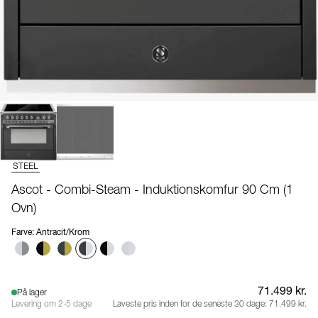
STEEL
Ascot - Combi-Steam - Induktionskomfur 90 Cm (1
Ovn)
Farve
:
Antracit/Krom
71.499 kr.
På lager
Levering om 2-5 dage
Laveste pris inden for de seneste 30 dage:
71.499 kr.