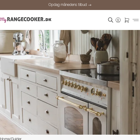
Opdag månedens tilbud →
Sikker betaling
Tilfredse kunder
Prisgaranti
Personlig rådgivning
Opdag månedens tilbud →
Home
/
Guider