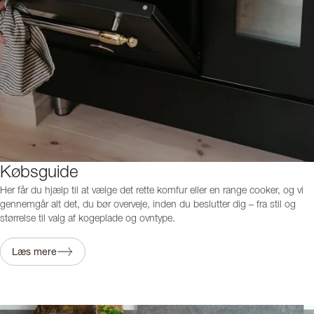
Købsguide
Her får du hjælp til at vælge det rette komfur eller en range cooker, og vi
gennemgår alt det, du bør overveje, inden du beslutter dig – fra stil og
størrelse til valg af kogeplade og ovntype.
Læs mere