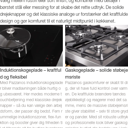
Vælg mellem rustfri eller sort finish, og kombiner med detaljer i
børstet stål eller messing for at skabe det rette udtryk. De solide
drejeknapper og det klassiske analoge ur forstærker det kraftfulde
design og gør komfuret til et naturligt midtpunkt i køkkenet.
Induktionskogeplade – kraftful
Gaskogeplade – solide støbeje
d og fleksibel
rnsriste
Med Pazzanos induktionskogeplade
Pazzanos gaskomfurer er skabt til di
r bliver madlavningen både hurtig o
g, der vil have fuld kontrol over varm
g ubesværet. Her mødes moderne t
en. De kraftfulde brændere tændes
ouchbetjening med klassiske drejek
øjeblikkeligt og reagerer med det sa
napper – så du kan vælge den arbej
mme, mens de massive støbejernsri
dsform, der passer dig bedst. Fem r
ste giver stabilitet – selv til store gryd
ummelige induktionszoner, flex-fun
er og pander. Med sit robuste udtryk
ktion og booster giver dig friheden ti
og professionelle look bliver gaskog