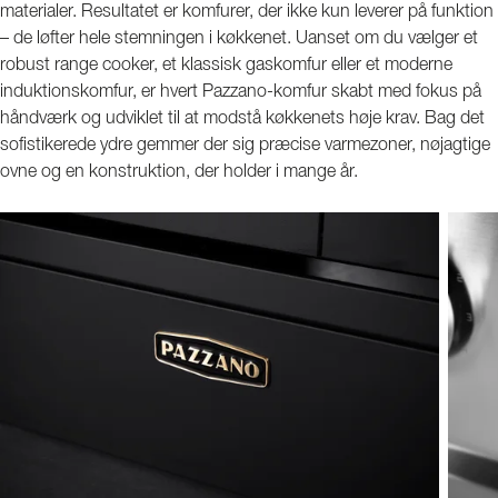
materialer. Resultatet er komfurer, der ikke kun leverer på funktion
– de løfter hele stemningen i køkkenet. Uanset om du vælger et
robust range cooker, et klassisk gaskomfur eller et moderne
induktionskomfur, er hvert Pazzano-komfur skabt med fokus på
håndværk og udviklet til at modstå køkkenets høje krav. Bag det
sofistikerede ydre gemmer der sig præcise varmezoner, nøjagtige
ovne og en konstruktion, der holder i mange år.