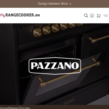
Opdag månedens tilbud →
Sikker betaling
Tilfredse kunder
Prisgaranti
Personlig rådgivning
Opdag månedens tilbud →
Home
/
Mærker
/
Pazzano