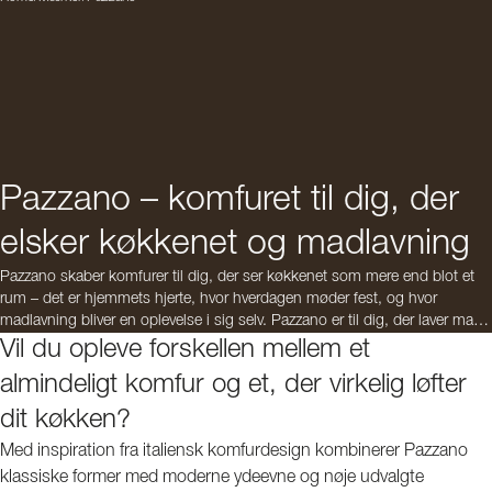
Pazzano – komfuret til dig, der
elsker køkkenet og madlavning
Pazzano skaber komfurer til dig, der ser køkkenet som mere end blot et
rum – det er hjemmets hjerte, hvor hverdagen møder fest, og hvor
madlavning bliver en oplevelse i sig selv. Pazzano er til dig, der laver mad
med passion – og som ved, at virkelig god mad begynder med det rette
Vil du opleve forskellen mellem et
værktøj i det rette miljø.
almindeligt komfur og et, der virkelig løfter
Pazzano – Cook beautifully. Live fully.
dit køkken?
Med inspiration fra italiensk komfurdesign kombinerer Pazzano
klassiske former med moderne ydeevne og nøje udvalgte