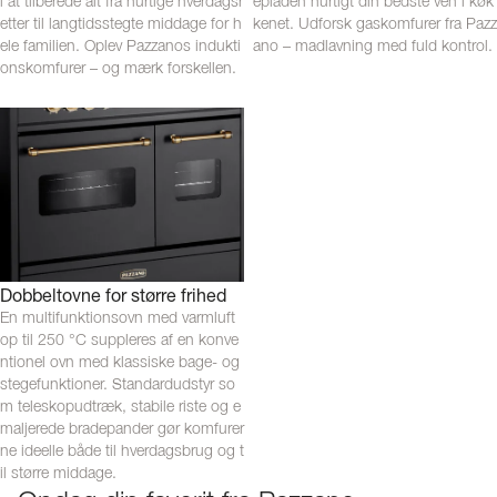
l at tilberede alt fra hurtige hverdagsr
epladen hurtigt din bedste ven i køk
etter til langtidsstegte middage for h
kenet. Udforsk gaskomfurer fra Pazz
ele familien. Oplev Pazzanos indukti
ano – madlavning med fuld kontrol.
onskomfurer – og mærk forskellen.
Dobbeltovne for større frihed
En multifunktionsovn med varmluft
op til 250 °C suppleres af en konve
ntionel ovn med klassiske bage- og
stegefunktioner. Standardudstyr so
m teleskopudtræk, stabile riste og e
maljerede bradepander gør komfurer
ne ideelle både til hverdagsbrug og t
il større middage.