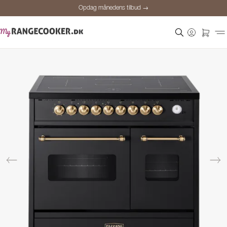
Opdag månedens tilbud →
Sikker betaling
Tilfredse kunder
Prisgaranti
Personlig rådgivning
Opdag månedens tilbud →