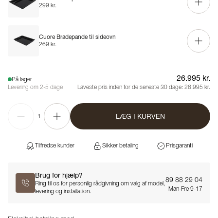
299 kr.
Cuore Bradepande til sideovn
269 kr.
26.995 kr.
På lager
Levering om 2-5 dage
Laveste pris inden for de seneste 30 dage:
26.995 kr.
LÆG I KURVEN
1
Tilfredse kunder
Sikker betaling
Prisgaranti
Brug for hjælp?
89 88 29 04
Ring til os for personlig rådgivning om valg af model,
Man-Fre 9-17
levering og installation.