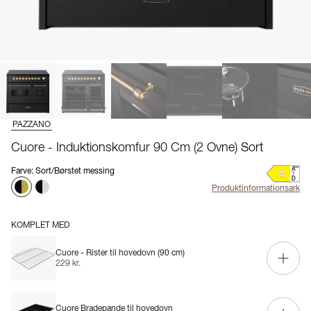
PAZZANO
Cuore - Induktionskomfur 90 Cm (2 Ovne) Sort
Farve
:
Sort/Børstet messing
Produktinformationsark
KOMPLET MED
Cuore - Rister til hovedovn (90 cm)
229 kr.
Cuore Bradepande til hovedovn