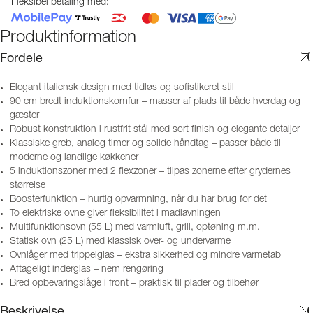
Fleksibel betaling med:
Produktinformation
Fordele
Elegant italiensk design med tidløs og sofistikeret stil
90 cm bredt induktionskomfur – masser af plads til både hverdag og
gæster
Robust konstruktion i rustfrit stål med sort finish og elegante detaljer
Klassiske greb, analog timer og solide håndtag – passer både til
moderne og landlige køkkener
5 induktionszoner med 2 flexzoner – tilpas zonerne efter grydernes
størrelse
Boosterfunktion – hurtig opvarmning, når du har brug for det
To elektriske ovne giver fleksibilitet i madlavningen
Multifunktionsovn (55 L) med varmluft, grill, optøning m.m.
Statisk ovn (25 L) med klassisk over- og undervarme
Ovnlåger med trippelglas – ekstra sikkerhed og mindre varmetab
Aftageligt inderglas – nem rengøring
Bred opbevaringslåge i front – praktisk til plader og tilbehør
Beskrivelse