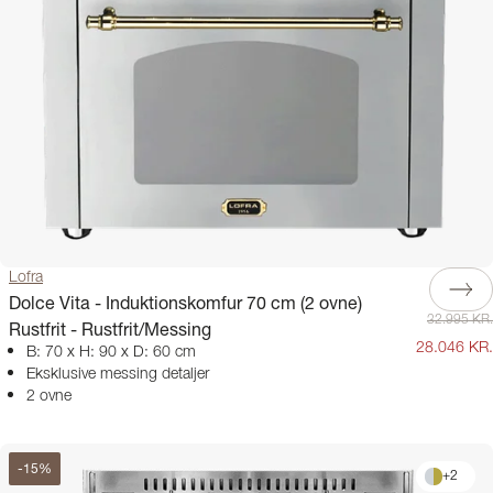
Lofra
Dolce Vita - Induktionskomfur 70 cm (2 ovne)
32.995 KR.
Rustfrit - Rustfrit/Messing
28.046 KR.
B: 70 x H: 90 x D: 60 cm
Eksklusive messing detaljer
2 ovne
-
15
%
+
2