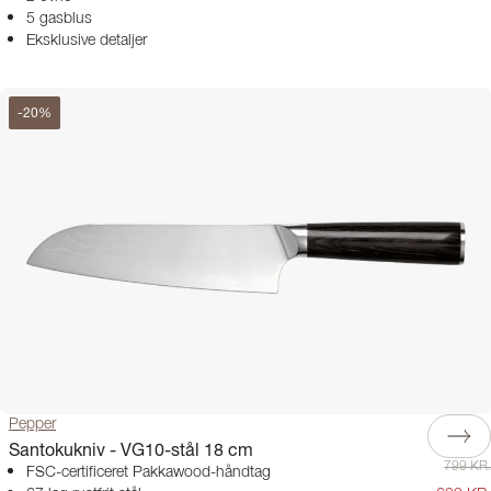
5 gasblus
Eksklusive detaljer
-
20
%
Pepper
Santokukniv - VG10-stål 18 cm
799 KR.
FSC-certificeret Pakkawood-håndtag