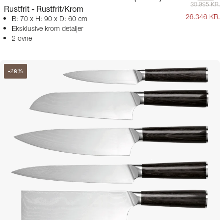
30.995 KR.
Rustfrit - Rustfrit/Krom
26.346 KR.
B: 70 x H: 90 x D: 60 cm
Eksklusive krom detaljer
2 ovne
-
28
%