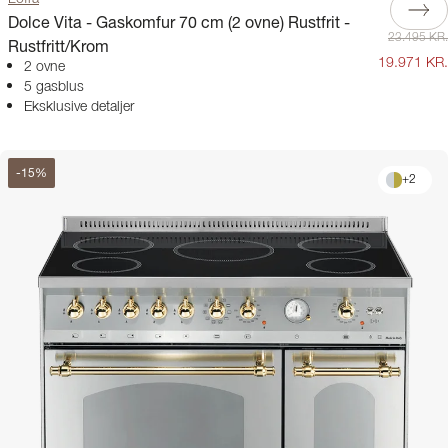
Dolce Vita - Gaskomfur 70 cm (2 ovne) Rustfrit -
23.495 KR.
Rustfritt/Krom
19.971 KR.
2 ovne
5 gasblus
Eksklusive detaljer
-
15
%
+
2