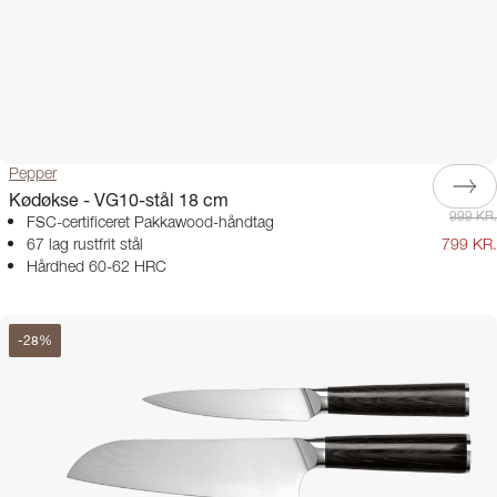
Pepper
Kødøkse - VG10-stål 18 cm
999 KR.
FSC-certificeret Pakkawood-håndtag
67 lag rustfrit stål
799 KR.
Hårdhed 60-62 HRC
-
28
%