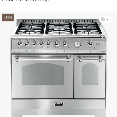
Eksklusive messing detaljer
-
15
%
+
2