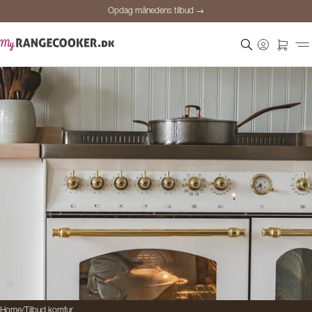
Opdag månedens tilbud →
Sikker betaling
Tilfredse kunder
Prisgaranti
Personlig rådgivning
Opdag månedens tilbud →
Home
/
Tilbud komfur