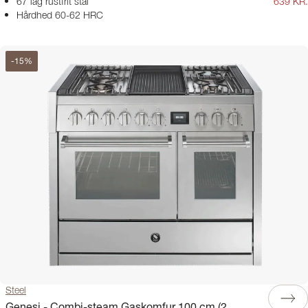
67 lag rustfrit stål
639 KR.
Hårdhed 60-62 HRC
-
15
%
Steel
Genesi - Combi-steam Gaskomfur 100 cm (2