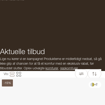
Aktuelle tilbud
Lige nu kører vi en kampagne! Produkterne er midlertidigt nedsat, så gå
ikke glip af chancen for at få et komfur med en eksklusiv rabat, før
tilbuddet slutter. Oplev udvalgte
komfurer
,
gaskomfurer
,
induktionskomfurer
og andre køkkenprodukter i premiumkvalitet – perfekt
Vis
:
til dig, der vil skabe et stilrent og karakterfuldt køkken. Tilbuddet gælder
kun i en begrænset periode – så skynd dig!
-
15
%
+
2