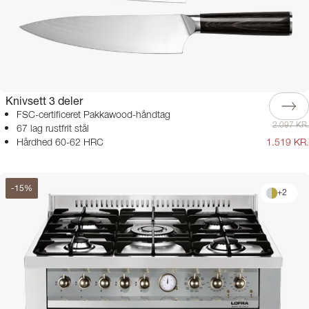
Knivsett 3 deler
FSC-certificeret Pakkawood-håndtag
2.097 KR.
67 lag rustfrit stål
Hårdhed 60-62 HRC
1.519 KR.
-
15
%
+
2