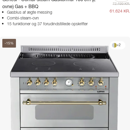
72.499 KR.
ovne) Gas + BBQ
61.624 KR.
Gasblus af ægte messing
Combi-steam-ovn
15 funktioner og 37 forudindstillede opskrifter
-
15
%
+
2