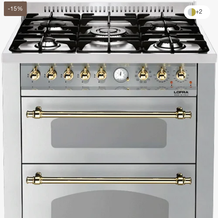
-
15
%
+
2