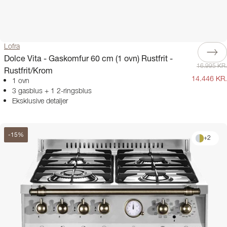
Lofra
Dolce Vita - Gaskomfur 60 cm (1 ovn) Rustfrit -
16.995 KR.
Rustfrit/Krom
14.446 KR.
1 ovn
3 gasblus + 1 2-ringsblus
Eksklusive detaljer
-
15
%
+
2