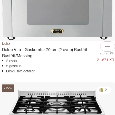
Lofra
Dolce Vita - Gaskomfur 70 cm (2 ovne) Rustfrit -
25.495 KR.
Rustfrit/Messing
21.671 KR.
2 ovne
5 gasblus
Eksklusive detaljer
-
15
%
+
2