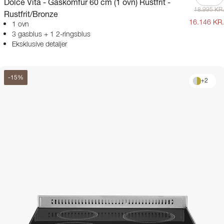
Dolce Vita - Gaskomfur 60 cm (1 ovn) Rustfrit -
18.995 KR.
Rustfrit/Bronze
16.146 KR.
1 ovn
3 gasblus + 1 2-ringsblus
Eksklusive detaljer
-
15
%
+
2