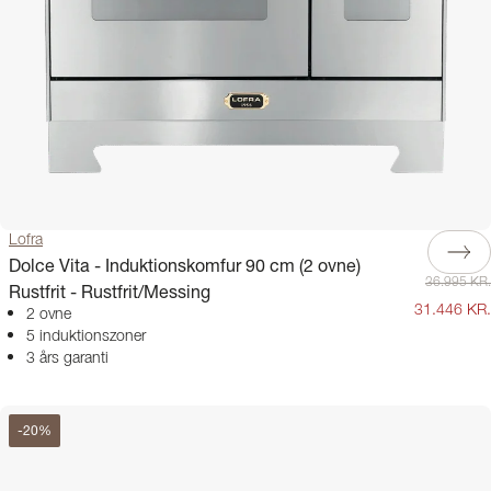
Lofra
Dolce Vita - Induktionskomfur 90 cm (2 ovne)
36.995 KR.
Rustfrit - Rustfrit/Messing
31.446 KR.
2 ovne
5 induktionszoner
3 års garanti
-
20
%