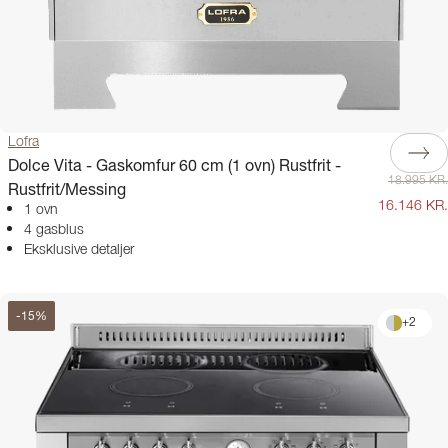
Lofra
Dolce Vita - Gaskomfur 60 cm (1 ovn) Rustfrit -
18.995 KR.
Rustfrit/Messing
16.146 KR.
1 ovn
4 gasblus
Eksklusive detaljer
-
15
%
+
2