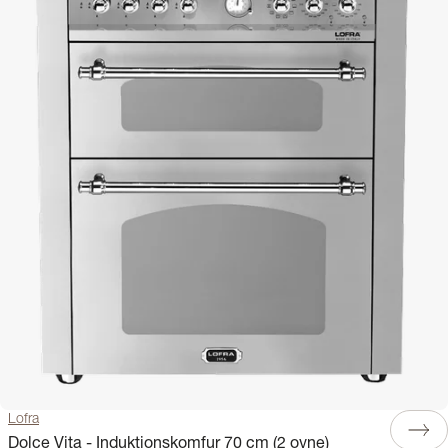
Lofra
Dolce Vita - Induktionskomfur 70 cm (2 ovne)