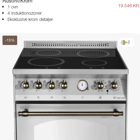
Rustfrit/Krom
19.546 KR.
1 ovn
4 induktionszoner
Eksklusive krom detaljer
-
15
%
+
2