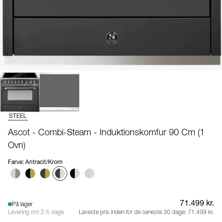
STEEL
Ascot - Combi-Steam - Induktionskomfur 90 Cm (1
Ovn)
Farve
:
Antracit/Krom
71.499 kr.
På lager
Levering om 2-5 dage
Laveste pris inden for de seneste 30 dage:
71.499 kr.