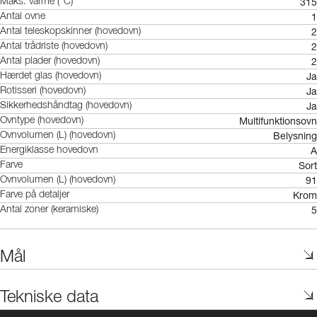
315
Maks. varme (°C)
1
Antal ovne
2
Antal teleskopskinner (hovedovn)
2
Antal trådriste (hovedovn)
2
Antal plader (hovedovn)
Ja
Hærdet glas (hovedovn)
Ja
Rotisseri (hovedovn)
Ja
Sikkerhedshåndtag (hovedovn)
Multifunktionsovn
Ovntype (hovedovn)
Belysning
Ovnvolumen (L) (hovedovn)
A
Energiklasse hovedovn
Sort
Farve
91
Ovnvolumen (L) (hovedovn)
Krom
Farve på detaljer
5
Antal zoner (keramiske)
Mål
Tekniske data