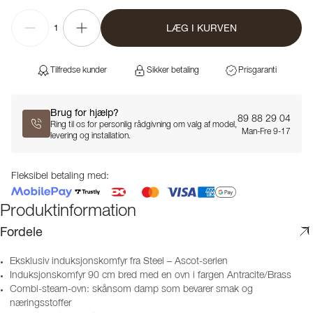
LÆG I KURVEN
1
Tilfredse kunder
Sikker betaling
Prisgaranti
Brug for hjælp?
89 88 29 04
Ring til os for personlig rådgivning om valg af model,
Man-Fre 9-17
levering og installation.
Fleksibel betaling med:
Produktinformation
Fordele
Eksklusiv induksjonskomfyr fra Steel – Ascot-serien
Induksjonskomfyr 90 cm bred med en ovn i fargen Antracite/Brass
Combi-steam-ovn: skånsom damp som bevarer smak og
næringsstoffer