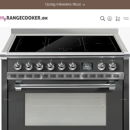
Opdag månedens tilbud →
Sikker betaling
Tilfredse kunder
Prisgaranti
Personlig rådgivning
Opdag månedens tilbud →