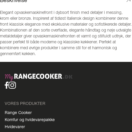
Beskrivelse
Elegant opvaskemaskinefront i dybsort finish med detaljer i messing,
krom eller bronze. Inspireret af tidløst italiensk design kombinerer denne
front klassisk elegance med eksklusive materialer og sofistikerede detaljer.
Kombinationen af den sorte overflade, elegante håndtag og nøje udvalgte
metaldetaljer giver opvaskemaskinefronten et varmt og stilfuldt udtryk, der
passer perfekt til både moderne og klassiske køkkener. Perfekt at
kombinere med øvrige produkter i samme stil for et harmonisk og
gennemført køkken.
VORES PRODUKTER
Range Cooker
Komfur og hvidevarepakke
Hvidevarer