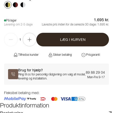
1.695 kr.
På lager
Levering om 2-5 dage
Laveste pris inden for de seneste 30 dage:
1.695 kr.
LÆG I KURVEN
1
Tilfredse kunder
Sikker betaling
Prisgaranti
Brug for hjælp?
89 88 29 04
Ring til os for personlig rådgivning om valg af model,
Man-Fre 9-17
levering og installation.
Fleksibel betaling med:
Produktinformation