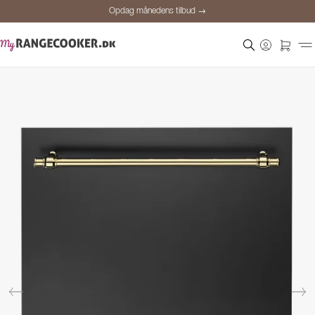
Opdag månedens tilbud →
Sikker betaling
Tilfredse kunder
Prisgaranti
Personlig rådgivning
Opdag månedens tilbud →