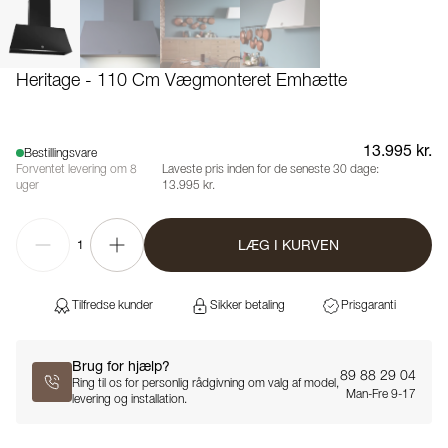
Heritage - 110 Cm Vægmonteret Emhætte
13.995 kr.
Bestillingsvare
Forventet levering om 8
Laveste pris inden for de seneste 30 dage:
uger
13.995 kr.
LÆG I KURVEN
1
Tilfredse kunder
Sikker betaling
Prisgaranti
Brug for hjælp?
89 88 29 04
Ring til os for personlig rådgivning om valg af model,
Man-Fre 9-17
levering og installation.