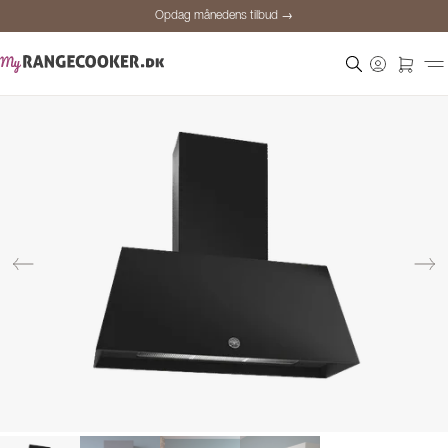
Opdag månedens tilbud →
Sikker betaling
Tilfredse kunder
Prisgaranti
Personlig rådgivning
Opdag månedens tilbud →