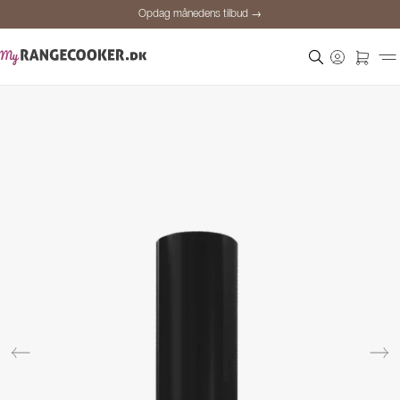
Opdag månedens tilbud →
Sikker betaling
Tilfredse kunder
Prisgaranti
Personlig rådgivning
Opdag månedens tilbud →