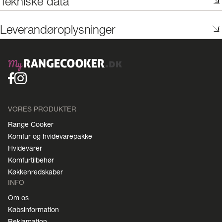
Tekniske data
Leverandøroplysninger
VORES PRODUKTER
Range Cooker
Komfur og hvidevarepakke
Hvidevarer
Komfurtilbehør
Køkkenredskaber
INFO
Om os
Købsinformation
Reklamation