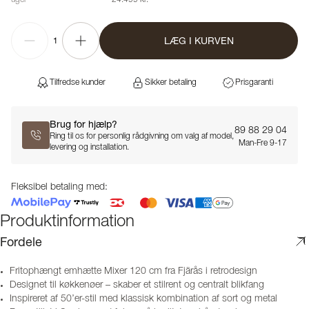
LÆG I KURVEN
1
Tilfredse kunder
Sikker betaling
Prisgaranti
Brug for hjælp?
89 88 29 04
Ring til os for personlig rådgivning om valg af model,
Man-Fre 9-17
levering og installation.
Fleksibel betaling med:
Produktinformation
Fordele
Fritophængt emhætte Mixer 120 cm fra Fjärås i retrodesign
Designet til køkkenøer – skaber et stilrent og centralt blikfang
Inspireret af 50’er-stil med klassisk kombination af sort og metal