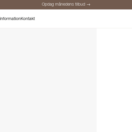
Opdag månedens tilbud →
Sikker betaling
Tilfredse kunder
Prisgaranti
Personlig rådgivnin
information
Kontakt
Opdag månedens tilbud →