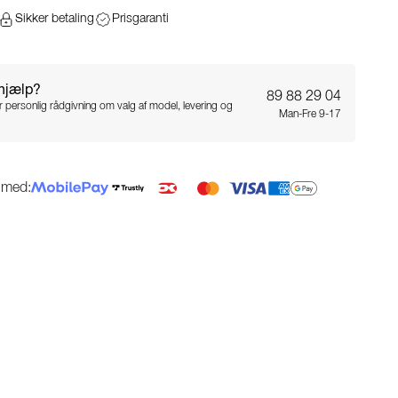
Sikker betaling
Prisgaranti
 hjælp?
89 88 29 04
for personlig rådgivning om valg af model, levering og
Man-Fre 9-17
g med: