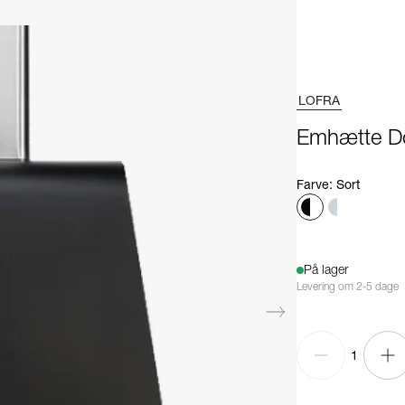
LOFRA
Emhætte Do
Farve
:
Sort
På lager
Levering om 2-5 dage
1