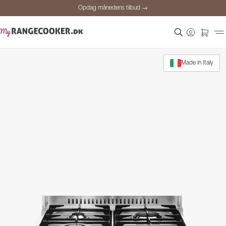
Opdag månedens tilbud →
Sikker betaling
Tilfredse kunder
Prisgaranti
Made in Italy
Personlig rådgivning
Opdag månedens tilbud →