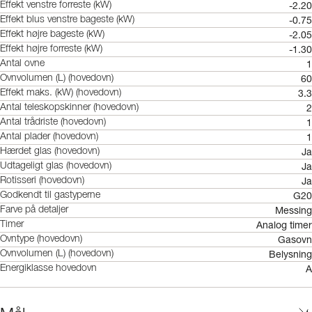
-2.20
Effekt venstre forreste (kW)
-0.75
Effekt blus venstre bageste (kW)
-2.05
Effekt højre bageste (kW)
-1.30
Effekt højre forreste (kW)
1
Antal ovne
60
Ovnvolumen (L) (hovedovn)
3.3
Effekt maks. (kW) (hovedovn)
2
Antal teleskopskinner (hovedovn)
1
Antal trådriste (hovedovn)
1
Antal plader (hovedovn)
Ja
Hærdet glas (hovedovn)
Ja
Udtageligt glas (hovedovn)
Ja
Rotisseri (hovedovn)
G20
Godkendt til gastyperne
Messing
Farve på detaljer
Analog timer
Timer
Gasovn
Ovntype (hovedovn)
Belysning
Ovnvolumen (L) (hovedovn)
A
Energiklasse hovedovn