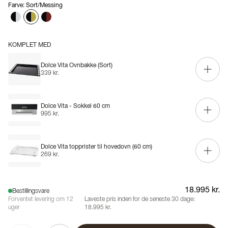
Farve
:
Sort/Messing
KOMPLET MED
Dolce Vita Ovnbakke (Sort)
339 kr.
Dolce Vita - Sokkel 60 cm
995 kr.
Dolce Vita topprister til hovedovn (60 cm)
269 kr.
18.995 kr.
Bestillingsvare
Forventet levering om 12
Laveste pris inden for de seneste 30 dage:
uger
18.995 kr.