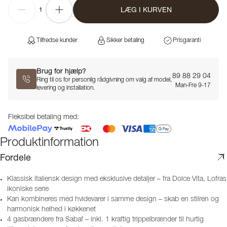
LÆG I KURVEN
1
Tilfredse kunder
Sikker betaling
Prisgaranti
Brug for hjælp?
89 88 29 04
Ring til os for personlig rådgivning om valg af model,
Man-Fre 9-17
levering og installation.
Fleksibel betaling med:
Produktinformation
Fordele
Klassisk italiensk design med eksklusive detaljer – fra Dolce Vita, Lofras
ikoniske serie
Kan kombineres med hvidevarer i samme design – skab en stilren og
harmonisk helhed i køkkenet
4 gasbrændere fra Sabaf – inkl. 1 kraftig trippelbrænder til hurtig