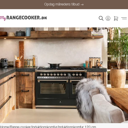
Opdag månedens tilbud →
Sikker betaling
Tilfredse kunder
Prisgaranti
Personlig rådgivning
Opdag månedens tilbud →
Home
/
Range cooker
/
Induktionskomfur
/
Induktionskomfur 120 cm