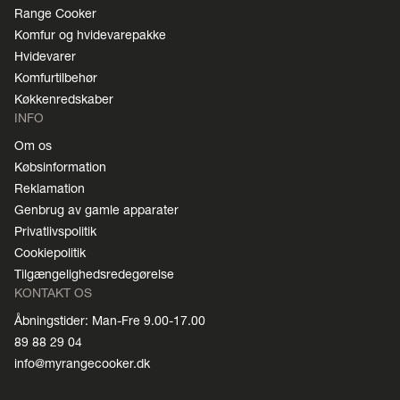
Range Cooker
Komfur og hvidevarepakke
Hvidevarer
Komfurtilbehør
Køkkenredskaber
INFO
Om os
Købsinformation
Reklamation
Genbrug av gamle apparater
Privatlivspolitik
Cookiepolitik
Tilgængelighedsredegørelse
KONTAKT OS
Åbningstider: Man-Fre 9.00-17.00
89 88 29 04
info@myrangecooker.dk