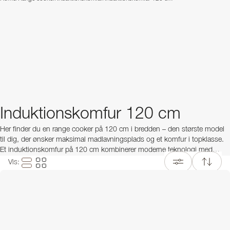
Induktionskomfur 120 cm
Her finder du en range cooker på 120 cm i bredden – den største model
til dig, der ønsker maksimal madlavningsplads og et komfur i topklasse.
Et induktionskomfur på 120 cm kombinerer moderne teknologi med
italiensk design og fås i flere farver og udførelser. Vælg en model med
Vis
:
kombineret kogeplade eller flere ovne for at skabe et køkken med en
professionel fornemmelse.
Hvis du foretrækker at lave mad på gas, findes der også
gaskomfur 120
cm
– et klassisk alternativ med gaskogeplade. Vi tilbyder et bredt udvalg
af både induktionskomfurer og gaskomfurer, så du nemt kan vælge den