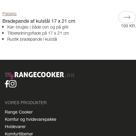
Pallarès
Bradepande af kulstål 17 x 21 cm
199 KR.
Kan bruges i både ovn og på grill
Tilberedningsflade på 17 x 21 cm
Rustik bradepande i kulstål
VORES PRODUKTER
Range Cooker
Komfur og hvidevarepakke
Hvidevarer
Komfurtilbehør