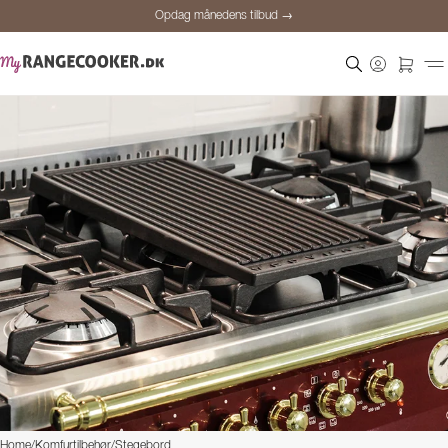
Opdag månedens tilbud →
Sikker betaling
Tilfredse kunder
Prisgaranti
Personlig rådgivning
Opdag månedens tilbud →
Home
/
Komfurtilbehør
/
Stegebord