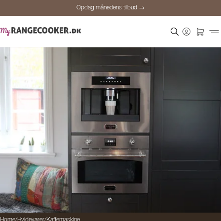
Opdag månedens tilbud →
Sikker betaling
Tilfredse kunder
Prisgaranti
Personlig rådgivning
Opdag månedens tilbud →
Home
/
Hvidevarer
/
Kaffemaskine