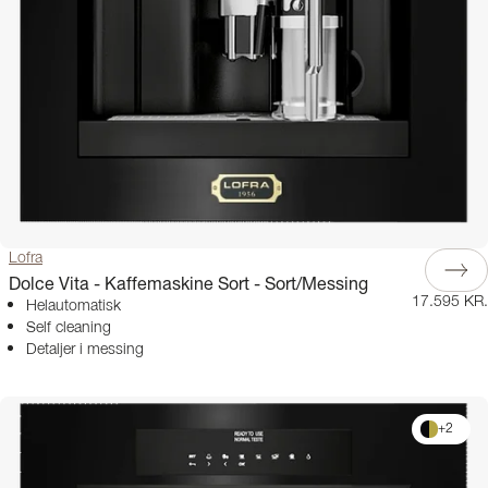
Lofra
Dolce Vita - Kaffemaskine Sort - Sort/Messing
17.595 KR.
Helautomatisk
Self cleaning
Detaljer i messing
+
2