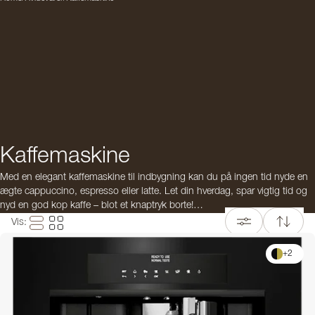
Kaffemaskine
Med en elegant kaffemaskine til indbygning kan du på ingen tid nyde en
ægte cappuccino, espresso eller latte. Let din hverdag, spar vigtig tid og
nyd en god kop kaffe – blot et knaptryk borte!
Vis
:
Vores kaffemaskiner gør det nemt at brygge kaffe præcis, som du ønsker
det. Kombiner kaffemaskinen med andre hvidevarer i samme serie for et
+
2
ensartet køkken og skab en stilren og praktisk kaffestation i dit hjem.