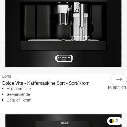
Lofra
Dolce Vita - Kaffemaskine Sort - Sort/Krom
16.595 KR.
Helautomatisk
Selvrensende
Detaljer i krom
+
2