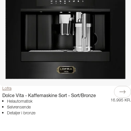
Lofra
Dolce Vita - Kaffemaskine Sort - Sort/Bronze
16.995 KR.
Helautomatisk
Selvrensende
Detaljer i bronze