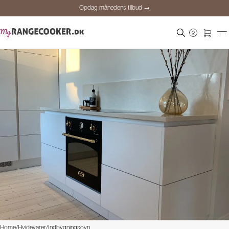
Opdag månedens tilbud →
Sikker betaling
Tilfredse kunder
Prisgaranti
Personlig rådgivning
Opdag månedens tilbud →
Home
/
Hvidevarer
/
Indbygningsovn