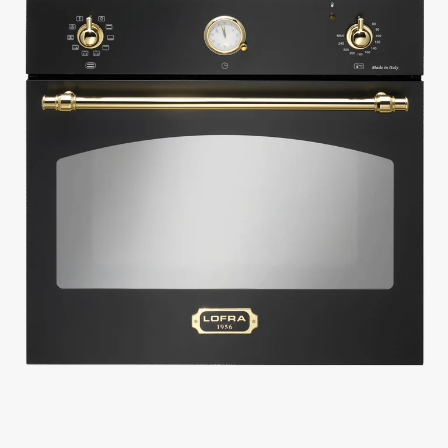
farver og udførelser med elegante detaljer i krom, messing eller bronze –
perfekt til at smelte ind i dit køkkendesign.
Kombinér gerne din indbyggede ovn med en range cooker og emhætte
fra samme serie for et ensartet helhedsudtryk. Eller gør hverdagen lettere
med en kombiovn med mikro og supplér med en indbygget kaffemaskine
eller andre hvidevarer. Se også vores udvalg af komplette komfurpakker
og køkkenløsninger – perfekt til dig, der vil skabe et køkken, hvor både
madlavning og design er i centrum.