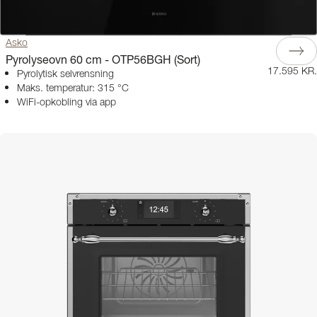
Asko
Pyrolyseovn 60 cm - OTP56BGH (Sort)
17.595 KR.
Pyrolytisk selvrensning
Maks. temperatur: 315 °C
WiFi-opkobling via app