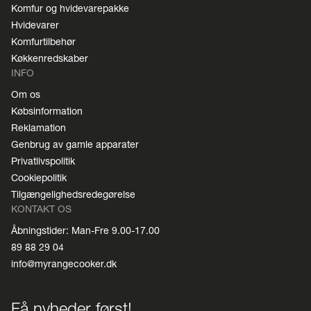
Komfur og hvidevarepakke
Hvidevarer
Komfurtilbehør
Køkkenredskaber
INFO
Om os
Købsinformation
Reklamation
Genbrug av gamle apparater
Privatlivspolitik
Cookiepolitik
Tilgængelighedsredegørelse
KONTAKT OS
Åbningstider: Man-Fre 9.00-17.00
89 88 29 04
info@myrangecooker.dk
Få nyheder først!