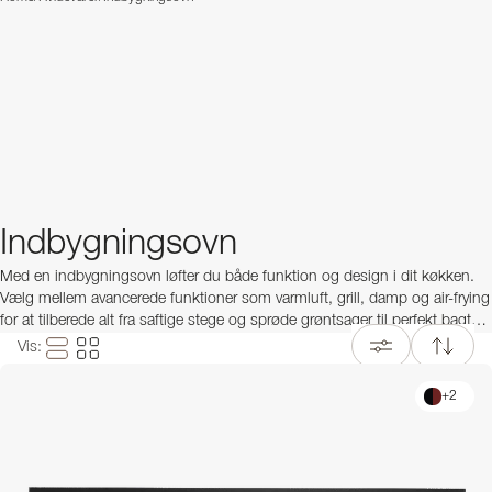
Indbygningsovn
Med en indbygningsovn løfter du både funktion og design i dit køkken.
Vælg mellem avancerede funktioner som varmluft, grill, damp og air-frying
for at tilberede alt fra saftige stege og sprøde grøntsager til perfekt bagt
brød og lækre desserter. I vores sortiment finder du indbygningsovne til
Vis
:
alle behov: klassiske el- og varmluftsovne, selvrensende pyrolyseovne,
dampovne til næringsrig madlavning og kombiovne, der giver maksimal
+
2
fleksibilitet i køkkenet.
Vælg blandt eksklusive mærker som
Lofra
,
Steel
og
Bertazzoni
, hvor
design og ydeevne går hånd i hånd. Vores indbygningsovne fås i flere