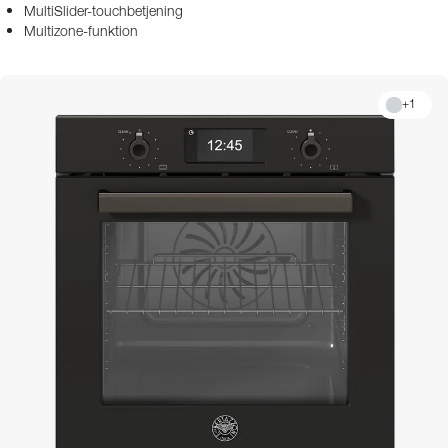
MultiSlider-touchbetjening
Multizone-funktion
+
1