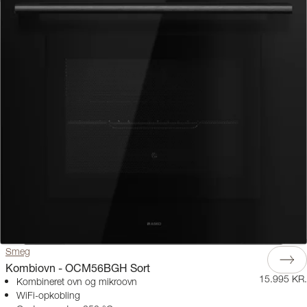
Smeg
Kombiovn - OCM56BGH Sort
15.995 KR.
Kombineret ovn og mikroovn
WiFi-opkobling