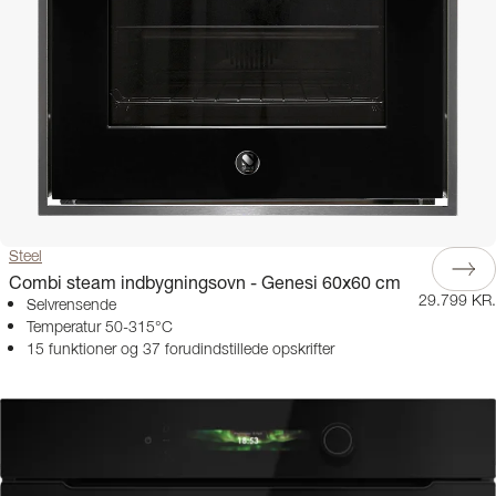
Steel
Combi steam indbygningsovn - Genesi 60x60 cm
29.799 KR.
Selvrensende
Temperatur 50-315°C
15 funktioner og 37 forudindstillede opskrifter