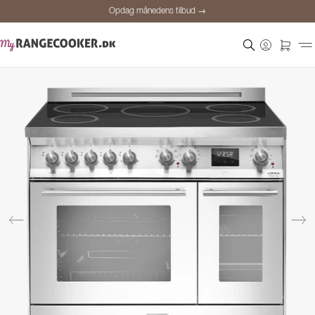
Opdag månedens tilbud →
Sikker betaling
Tilfredse kunder
Prisgaranti
Personlig rådgivning
Opdag månedens tilbud →