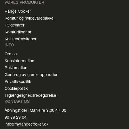
VORES PRODUKTER
Range Cooker
Komfur og hvidevarepakke
Hvidevarer
Komfurtilbehør
Køkkenredskaber
INFO
Om os
Købsinformation
Reklamation
Genbrug av gamle apparater
Privatlivspolitik
Cookiepolitik
Tilgængelighedsredegørelse
KONTAKT OS
Åbningstider: Man-Fre 9.00-17.00
89 88 29 04
info@myrangecooker.dk