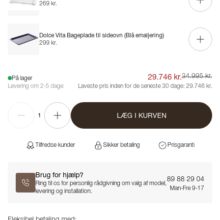
269 kr.
Dolce Vita Bageplade til sideovn (Blå emaljering)
299 kr.
29.746 kr.
34.995 kr.
På lager
Levering om 2-5 dage
Laveste pris inden for de seneste 30 dage:
29.746 kr.
LÆG I KURVEN
1
Tilfredse kunder
Sikker betaling
Prisgaranti
Brug for hjælp?
89 88 29 04
Ring til os for personlig rådgivning om valg af model,
Man-Fre 9-17
levering og installation.
Fleksibel betaling med: