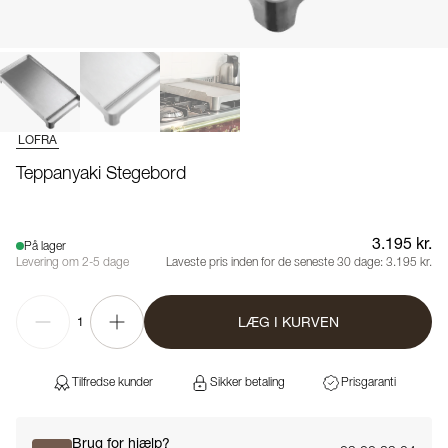
LOFRA
Teppanyaki Stegebord
3.195 kr.
På lager
Levering om 2-5 dage
Laveste pris inden for de seneste 30 dage:
3.195 kr.
LÆG I KURVEN
1
Tilfredse kunder
Sikker betaling
Prisgaranti
Brug for hjælp?