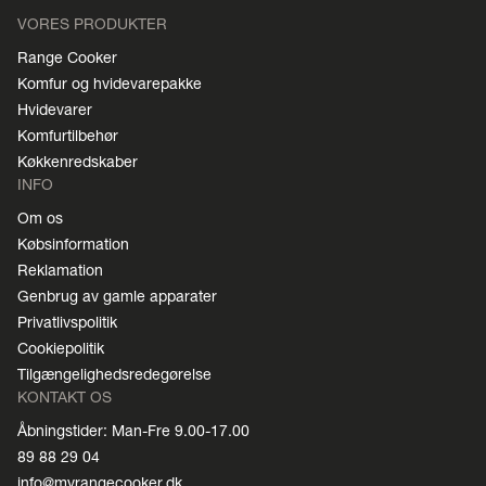
VORES PRODUKTER
Range Cooker
Komfur og hvidevarepakke
Hvidevarer
Komfurtilbehør
Køkkenredskaber
INFO
Om os
Købsinformation
Reklamation
Genbrug av gamle apparater
Privatlivspolitik
Cookiepolitik
Tilgængelighedsredegørelse
KONTAKT OS
Åbningstider: Man-Fre 9.00-17.00
89 88 29 04
info@myrangecooker.dk