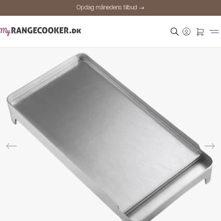
Opdag månedens tilbud →
Sikker betaling
Tilfredse kunder
Prisgaranti
Personlig rådgivning
Opdag månedens tilbud →