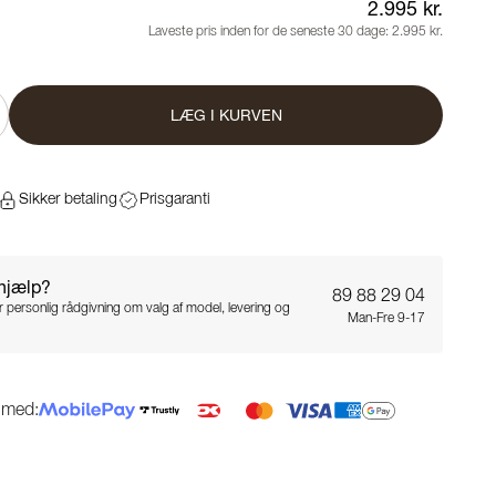
2.995 kr.
Laveste pris inden for de seneste 30 dage:
2.995 kr.
LÆG I KURVEN
Sikker betaling
Prisgaranti
 hjælp?
89 88 29 04
for personlig rådgivning om valg af model, levering og
Man-Fre 9-17
g med: