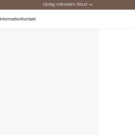
Opdag månedens tilbud →
Sikker betaling
Tilfredse kunder
Prisgaranti
Personlig rådgivnin
information
Kontakt
Opdag månedens tilbud →