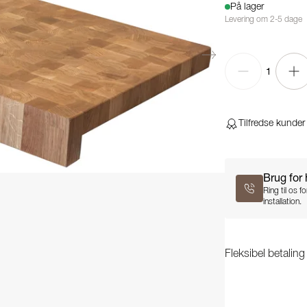
På lager
Levering om 2-5 dage
1
Tilfredse kunder
Brug for
Ring til os 
installation.
Fleksibel betalin