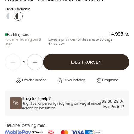
Farve
:
Carbonio
14.995 kr.
Bestillingsvare
Forventet levering om 8
Laveste pris inden for de seneste 30 dage:
uger
14.995 kr.
LÆG I KURVEN
1
Tilfredse kunder
Sikker betaling
Prisgaranti
Brug for hjælp?
89 88 29 04
Ring til os for personlig rådgivning om valg af model,
Man-Fre 9-17
levering og installation.
Fleksibel betaling med: