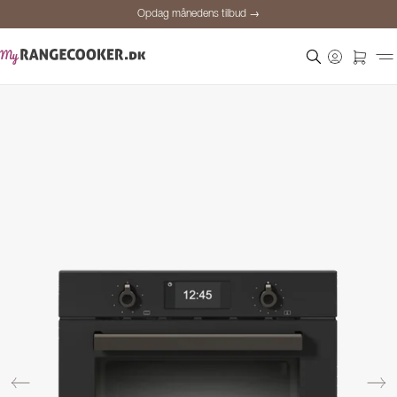
Opdag månedens tilbud →
Sikker betaling
Tilfredse kunder
Prisgaranti
Personlig rådgivning
Opdag månedens tilbud →