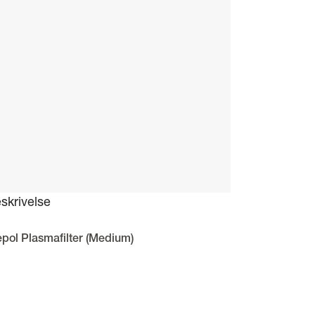
skrivelse
epol Plasmafilter (Medium)
ektivt plasmafilter, der renser luften fra blandt andet dårlig lugt, bak
 holder luften ren, frisk og optimal at opholde sig i. Plasmafilteret ha
vrensende, helt lydløst og dæmper desuden lydniveauet på den enhed,