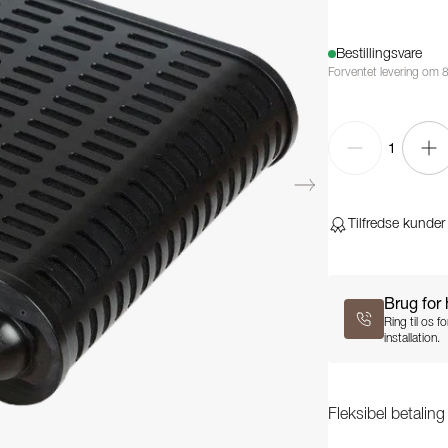
Bestillingsvare
Forventet levering om 
1
Tilfredse kunder
Brug for
Ring til os 
installation.
Fleksibel betalin