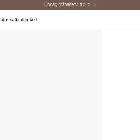
Opdag månedens tilbud →
Sikker betaling
Tilfredse kunder
Prisgaranti
Personlig rådgivnin
information
Kontakt
Opdag månedens tilbud →