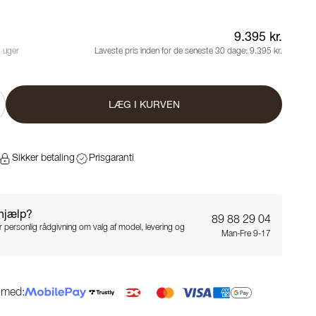
9.395 kr.
8 uger
Laveste pris inden for de seneste 30 dage:
9.395 kr.
LÆG I KURVEN
Sikker betaling
Prisgaranti
 hjælp?
89 88 29 04
for personlig rådgivning om valg af model, levering og
Man-Fre 9-17
g med: