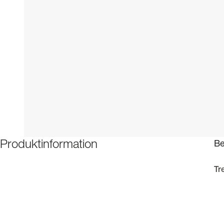
Be
Produktinformation
Tr
Eff
som
sel