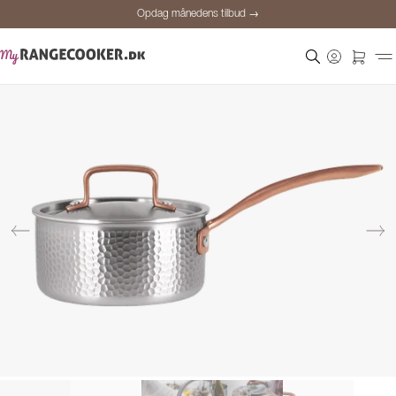
Opdag månedens tilbud →
Sikker betaling
Tilfredse kunder
Prisgaranti
Personlig rådgivning
Opdag månedens tilbud →