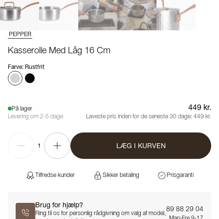
PEPPER
Kasserolle Med Låg 16 Cm
Farve
:
Rustfrit
449 kr.
På lager
Levering om 2-5 dage
Laveste pris inden for de seneste 30 dage:
449 kr.
LÆG I KURVEN
1
Tilfredse kunder
Sikker betaling
Prisgaranti
Brug for hjælp?
89 88 29 04
Ring til os for personlig rådgivning om valg af model,
Man-Fre 9-17