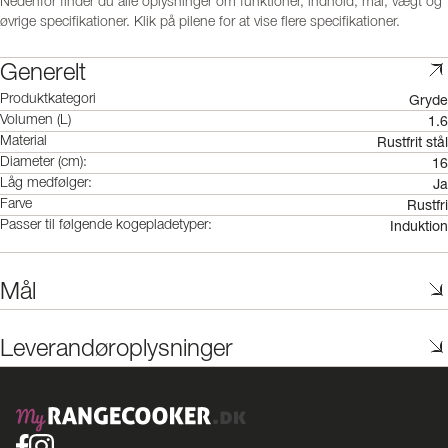
Nedenfor finder du alle oplysninger om funktioner, indhold, mål, vægt og
øvrige specifikationer. Klik på pilene for at vise flere specifikationer.
Generelt
Gryde
Produktkategori
1.6
Volumen (L)
Rustfrit stål
Material
16
Diameter (cm):
Ja
Låg medfølger:
Rustfri
Farve
Induktion
Passer til følgende kogepladetyper:
Mål
Leverandøroplysninger