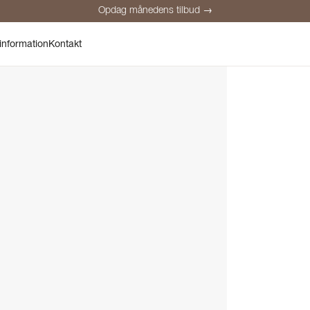
Opdag månedens tilbud →
Sikker betaling
Tilfredse kunder
Prisgaranti
Personlig rådgivnin
information
Kontakt
Opdag månedens tilbud →