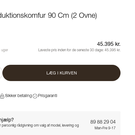
nduktionskomfur 90 Cm (2 Ovne)
45.395 kr.
8 uger
Laveste pris inden for de seneste 30 dage:
45.395 kr.
LÆG I KURVEN
Sikker betaling
Prisgaranti
 hjælp?
89 88 29 04
for personlig rådgivning om valg af model, levering og
Man-Fre 9-17