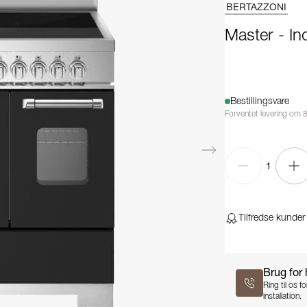
BERTAZZONI
Master - I
Bestillingsvare
Forventet levering om 
1
Tilfredse kunder
Brug for
Ring til os 
installation.