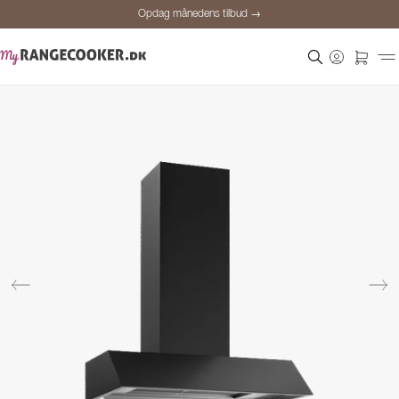
Opdag månedens tilbud →
Sikker betaling
Tilfredse kunder
Prisgaranti
Personlig rådgivning
Opdag månedens tilbud →