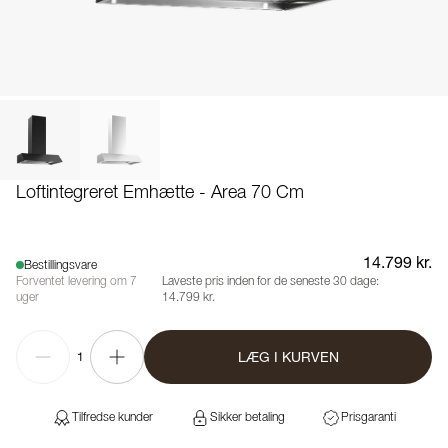
Loftintegreret Emhætte - Area 70 Cm
14.799 kr.
Bestillingsvare
Forventet levering om 7
Laveste pris inden for de seneste 30 dage:
uger
14.799 kr.
LÆG I KURVEN
1
Tilfredse kunder
Sikker betaling
Prisgaranti