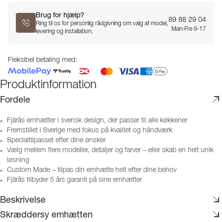
Brug for hjælp?
89 88 29 04
Ring til os for personlig rådgivning om valg af model,
Man-Fre 9-17
levering og installation.
Fleksibel betaling med:
Produktinformation
Fordele
Fjärås emhætter i svensk design, der passer til alle køkkener
Fremstillet i Sverige med fokus på kvalitet og håndværk
Specialtilpasset efter dine ønsker
Vælg mellem flere modeller, detaljer og farver – eller skab en helt unik
løsning
Custom Made – tilpas din emhætte helt efter dine behov
Fjärås tilbyder 5 års garanti på sine emhætter
Beskrivelse
Skræddersy emhætten