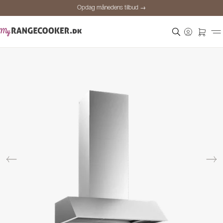
Opdag månedens tilbud →
Sikker betaling
Tilfredse kunder
Prisgaranti
Personlig rådgivning
Opdag månedens tilbud →