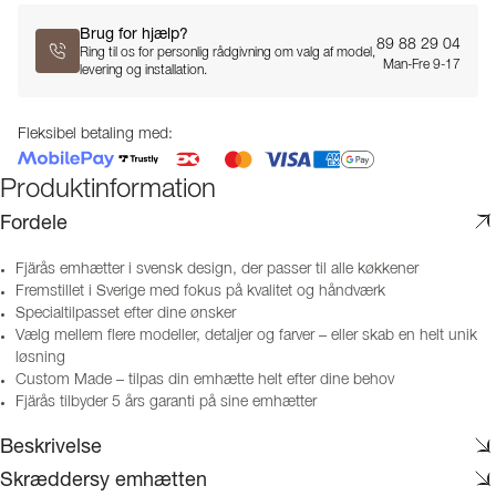
Brug for hjælp?
89 88 29 04
Ring til os for personlig rådgivning om valg af model,
Man-Fre 9-17
levering og installation.
Fleksibel betaling med:
Produktinformation
Fordele
Fjärås emhætter i svensk design, der passer til alle køkkener
Fremstillet i Sverige med fokus på kvalitet og håndværk
Specialtilpasset efter dine ønsker
Vælg mellem flere modeller, detaljer og farver – eller skab en helt unik
løsning
Custom Made – tilpas din emhætte helt efter dine behov
Fjärås tilbyder 5 års garanti på sine emhætter
Beskrivelse
Skræddersy emhætten