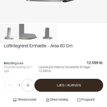
Loftintegreret Emhætte - Area 60 Cm
12.599 kr.
Bestillingsvare
Forventet levering om 7
Laveste pris inden for de seneste 30 dage:
uger
12.599 kr.
LÆG I KURVEN
1
Tilfredse kunder
Sikker betaling
Prisgaranti