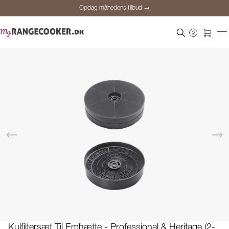
Opdag månedens tilbud →
Sikker betaling
Tilfredse kunder
Prisgaranti
Personlig rådgivning
Opdag månedens tilbud →
Kulfiltersæt Til Emhætte - Professional & Heritage (2-