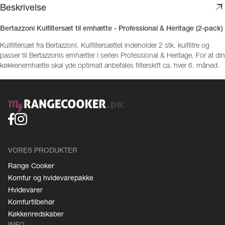
Beskrivelse
Bertazzoni Kulfiltersæt til emhætte - Professional & Heritage (2-pack)
Kulfiltersæt fra Bertazzoni. Kulfiltersættet indeholder 2 stk. kulfiltre og
passer til Bertazzonis emhætter i serien Professional & Heritage. For at din
køkkenemhætte skal yde optimalt anbefales filterskift ca. hver 6. måned.
VORES PRODUKTER
Range Cooker
Komfur og hvidevarepakke
Hvidevarer
Komfurtilbehør
Køkkenredskaber
INFO