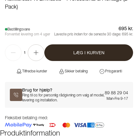
Pack)
695 kr.
Bestillingsvare
Forventet levering om 4 uger
Laveste pris inden for de seneste 30 dage:
695 kr.
LÆG I KURVEN
1
Tilfredse kunder
Sikker betaling
Prisgaranti
Brug for hjælp?
89 88 29 04
Ring til os for personlig rådgivning om valg af model,
Man-Fre 9-17
levering og installation.
Fleksibel betaling med:
Produktinformation