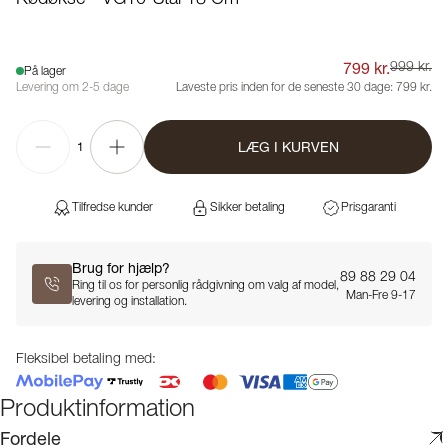
799 kr.
999 kr.
På lager
Levering om 2-5 dage
Laveste pris inden for de seneste 30 dage:
799 kr.
LÆG I KURVEN
1
Tilfredse kunder
Sikker betaling
Prisgaranti
Brug for hjælp?
89 88 29 04
Ring til os for personlig rådgivning om valg af model,
Man-Fre 9-17
levering og installation.
Fleksibel betaling med:
Produktinformation
Fordele