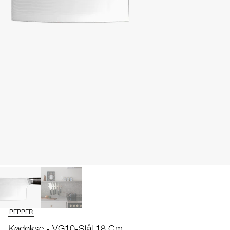
PEPPER
Kødøkse - VG10-Stål 18 Cm