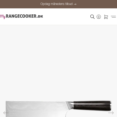
Opdag månedens tilbud →
Sikker betaling
Tilfredse kunder
Prisgaranti
Personlig rådgivning
Opdag månedens tilbud →