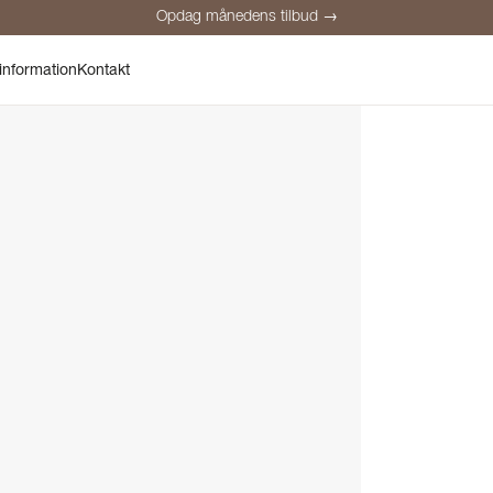
Opdag månedens tilbud →
Sikker betaling
Tilfredse kunder
Prisgaranti
Personlig rådgivnin
information
Kontakt
Opdag månedens tilbud →