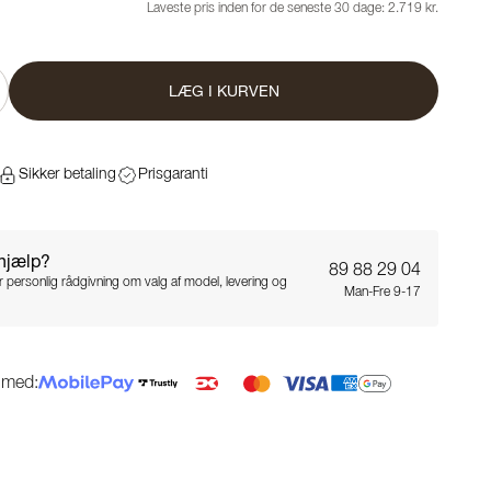
Laveste pris inden for de seneste 30 dage:
2.719 kr.
LÆG I KURVEN
Sikker betaling
Prisgaranti
 hjælp?
89 88 29 04
for personlig rådgivning om valg af model, levering og
Man-Fre 9-17
g med: