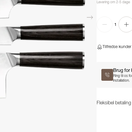
Levering om 2-5 dage
1
Tilfredse kunder
Brug for
Ring til os 
installation.
Fleksibel betalin