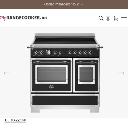
Opdag månedens tilbud →
Sikker betaling
Tilfredse kunder
Prisgaranti
Personlig rådgivning
Opdag månedens tilbud →
BERTAZZONI