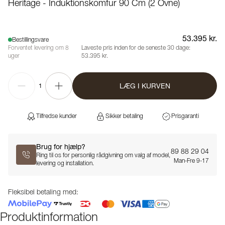
Heritage - Induktionskomfur 90 Cm (2 Ovne)
53.395 kr.
Bestillingsvare
Forventet levering om 8
Laveste pris inden for de seneste 30 dage:
uger
53.395 kr.
LÆG I KURVEN
1
Tilfredse kunder
Sikker betaling
Prisgaranti
Brug for hjælp?
89 88 29 04
Ring til os for personlig rådgivning om valg af model,
Man-Fre 9-17
levering og installation.
Fleksibel betaling med:
Produktinformation