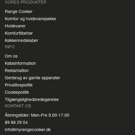
VORES PRODUKTER
Range Cooker
Komfur og hvidevarepakke
Hvidevarer
Komfurtilbehør
Køkkenredskaber
INFO
Om os
Købsinformation
Reklamation
Genbrug av gamle apparater
Privatlivspolitik
Cookiepolitik
Tilgængelighedsredegørelse
KONTAKT OS
Åbningstider: Man-Fre 9.00-17.00
89 88 29 04
info@myrangecooker.dk