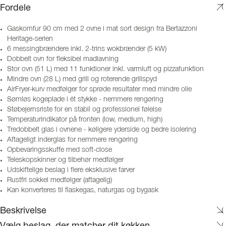
Fordele
Gaskomfur 90 cm med 2 ovne i mat sort design fra Bertazzoni
Heritage-serien
6 messingbrændere inkl. 2-trins wokbrænder (5 kW)
Dobbelt ovn for fleksibel madlavning
Stor ovn (51 L) med 11 funktioner inkl. varmluft og pizzafunktion
Mindre ovn (28 L) med grill og roterende grillspyd
AirFryer-kurv medfølger for sprøde resultater med mindre olie
Sømløs kogeplade i ét stykke - nemmere rengøring
Støbejernsriste for en stabil og professionel følelse
Temperaturindikator på fronten (low, medium, high)
Tredobbelt glas i ovnene - køligere yderside og bedre isolering
Aftageligt inderglas for nemmere rengøring
Opbevaringsskuffe med soft-close
Teleskopskinner og tilbehør medfølger
Udskiftelige beslag i flere eksklusive farver
Rustfri sokkel medfølger (aftagelig)
Kan konverteres til flaskegas, naturgas og bygask
Beskrivelse
Vælg beslag, der matcher dit køkken