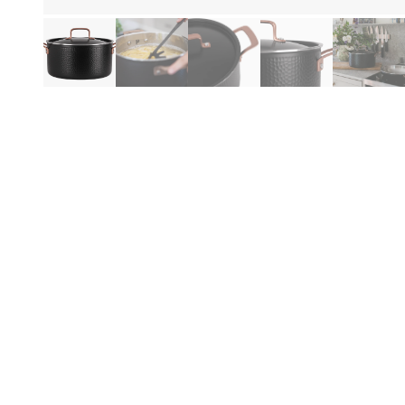
Fo
Produktinformation
Be
Specifikationer
Ned
spe