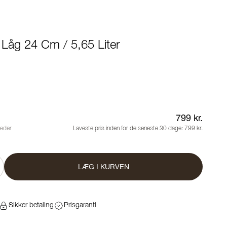
Låg 24 Cm / 5,65 Liter
799 kr.
neder
Laveste pris inden for de seneste 30 dage:
799 kr.
LÆG I KURVEN
Sikker betaling
Prisgaranti