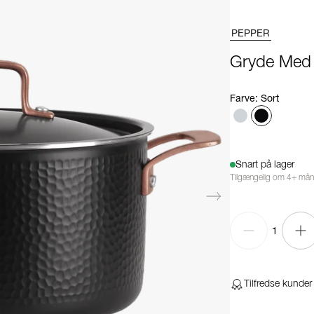
PEPPER
Gryde Med 
Farve
:
Sort
Snart på lager
Tilgængelig om 4+ må
1
Tilfredse kunder