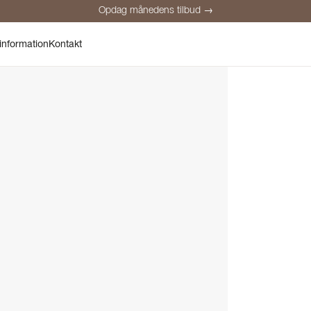
Opdag månedens tilbud →
Sikker betaling
Tilfredse kunder
Prisgaranti
Personlig rådgivnin
information
Kontakt
Opdag månedens tilbud →