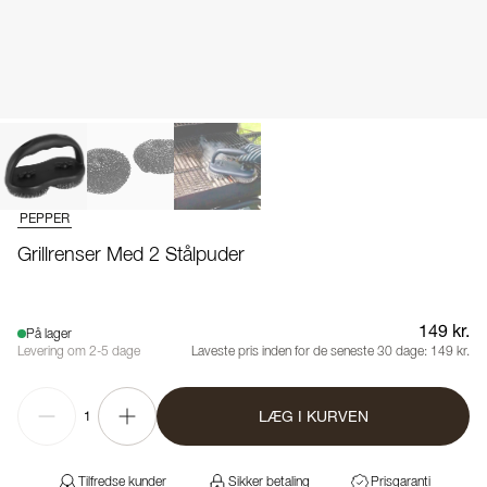
PEPPER
Grillrenser Med 2 Stålpuder
149 kr.
På lager
Levering om 2-5 dage
Laveste pris inden for de seneste 30 dage:
149 kr.
LÆG I KURVEN
1
Tilfredse kunder
Sikker betaling
Prisgaranti