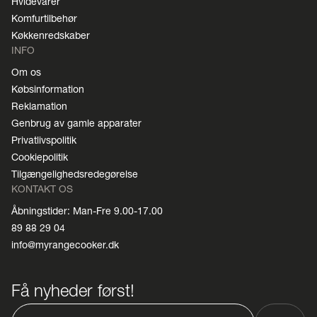
Hvidevarer
Komfurtilbehør
Køkkenredskaber
INFO
Om os
Købsinformation
Reklamation
Genbrug av gamle apparater
Privatlivspolitik
Cookiepolitik
Tilgængelighedsredegørelse
KONTAKT OS
Åbningstider: Man-Fre 9.00-17.00
89 88 29 04
info@myrangecooker.dk
Få nyheder først!