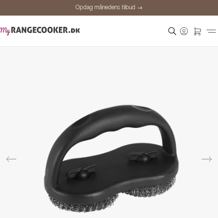
Opdag månedens tilbud →
Sikker betaling
Tilfredse kunder
Prisgaranti
Personlig rådgivning
Opdag månedens tilbud →