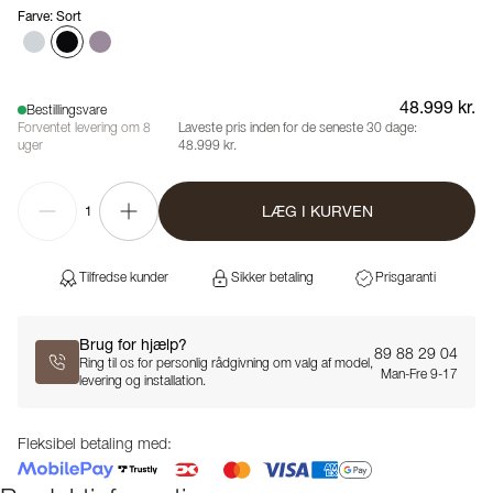
Farve
:
Sort
48.999 kr.
Bestillingsvare
Forventet levering om 8
Laveste pris inden for de seneste 30 dage:
uger
48.999 kr.
LÆG I KURVEN
1
Tilfredse kunder
Sikker betaling
Prisgaranti
Brug for hjælp?
89 88 29 04
Ring til os for personlig rådgivning om valg af model,
Man-Fre 9-17
levering og installation.
Fleksibel betaling med: