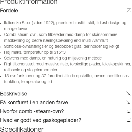
Produktinformation
Fordele
Italienske Steel (siden 1922), premium i rustfrit stål, tidløst design og
mange farver
Combi-steam-ovn, som tilbereder med damp for skånsommere
madlavning og bedre næringsbevaring end multi-/varmluft
Softclose-ovnshængsler og tredobbelt glas, der holder sig køligt
Høj maks. temperatur op til 315°C
Selvrens med damp, en naturlig og miljøvenlig metode
Rigt tilbehørssæt med massive riste, forskellige plader, teleskopskinner,
rotisserie og stegetermometer
15 ovnfunktioner og 37 forudindstillede opskrifter, ovnen indstiller selv
funktion, temperatur og tid
Beskrivelse
Få komfuret i en anden farve
Hvorfor combi-steam-ovn?
Hvad er godt ved gaskogeplader?
Specifikationer