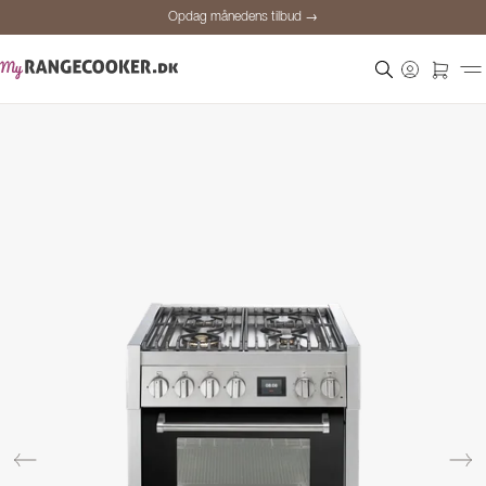
Opdag månedens tilbud →
Sikker betaling
Tilfredse kunder
Prisgaranti
Personlig rådgivning
Opdag månedens tilbud →