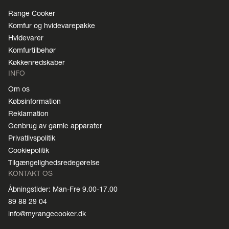
Range Cooker
Komfur og hvidevarepakke
Hvidevarer
Komfurtilbehør
Køkkenredskaber
INFO
Om os
Købsinformation
Reklamation
Genbrug av gamle apparater
Privatlivspolitik
Cookiepolitik
Tilgængelighedsredegørelse
KONTAKT OS
Åbningstider: Man-Fre 9.00-17.00
89 88 29 04
info@myrangecooker.dk