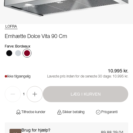
LOFRA
Emhætte Dolce Vita 90 Cm
Farve
:
Bordeaux
10.995 kr.
Ikke tilgængelig
Laveste pris inden for de seneste 30 dage:
10.995 kr.
LÆG I KURVEN
1
Tilfredse kunder
Sikker betaling
Prisgaranti
Brug for hjælp?
89 88 29 04