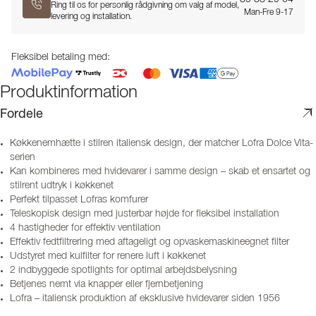
Ring til os for personlig rådgivning om valg af model,
Man-Fre 9-17
levering og installation.
Fleksibel betaling med:
Produktinformation
Fordele
Køkkenemhætte i stilren italiensk design, der matcher Lofra Dolce Vita-
serien
Kan kombineres med hvidevarer i samme design – skab et ensartet og
stilrent udtryk i køkkenet
Perfekt tilpasset Lofras komfurer
Teleskopisk design med justerbar højde for fleksibel installation
4 hastigheder for effektiv ventilation
Effektiv fedtfiltrering med aftageligt og opvaskemaskineegnet filter
Udstyret med kulfilter for renere luft i køkkenet
2 indbyggede spotlights for optimal arbejdsbelysning
Betjenes nemt via knapper eller fjernbetjening
Lofra – italiensk produktion af eksklusive hvidevarer siden 1956