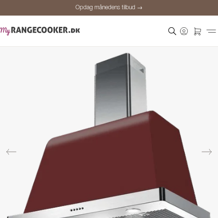
Opdag månedens tilbud →
Sikker betaling
Tilfredse kunder
Prisgaranti
Personlig rådgivning
Opdag månedens tilbud →