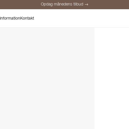
Opdag månedens tilbud →
Sikker betaling
Tilfredse kunder
Prisgaranti
Personlig rådgivnin
information
Kontakt
Opdag månedens tilbud →