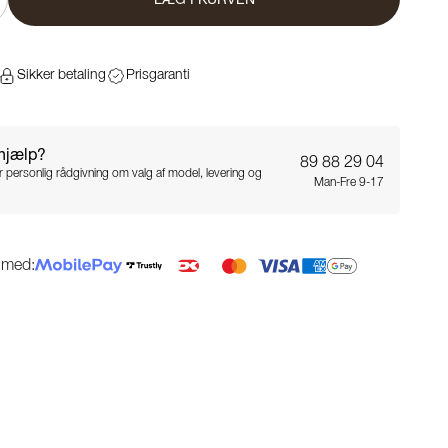
Sikker betaling
Prisgaranti
 hjælp?
89 88 29 04
for personlig rådgivning om valg af model, levering og
Man-Fre 9-17
g med: