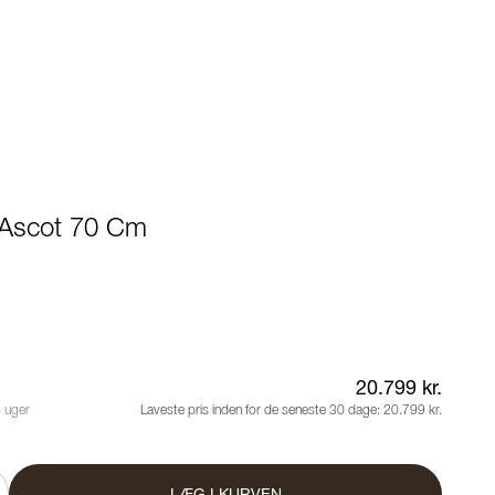
 Ascot 70 Cm
20.799 kr.
8 uger
Laveste pris inden for de seneste 30 dage:
20.799 kr.
LÆG I KURVEN