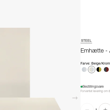
STEEL
Emhætte -
Farve
:
Beige/Krom
Bestillingsvare
Forventet levering om 
1