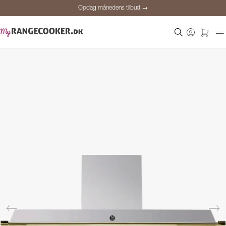
Opdag månedens tilbud →
Sikker betaling
Tilfredse kunder
Prisgaranti
Personlig rådgivning
Opdag månedens tilbud →