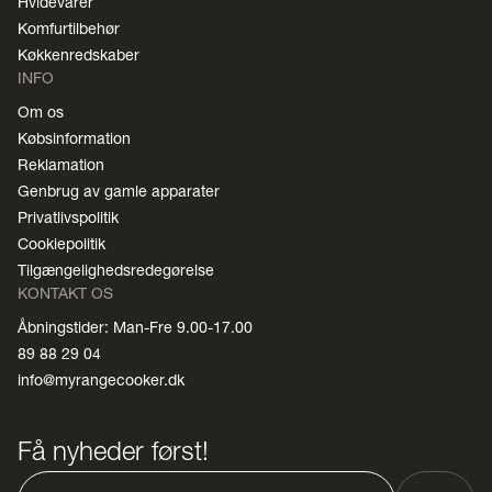
Hvidevarer
Komfurtilbehør
Køkkenredskaber
INFO
Om os
Købsinformation
Reklamation
Genbrug av gamle apparater
Privatlivspolitik
Cookiepolitik
Tilgængelighedsredegørelse
KONTAKT OS
Åbningstider: Man-Fre 9.00-17.00
89 88 29 04
info@myrangecooker.dk
Få nyheder først!