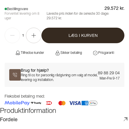
29.572 kr.
Bestillingsvare
Forventet levering om 8
Laveste pris inden for de seneste 30 dage:
uger
29.572 kr.
LÆG I KURVEN
1
Tilfredse kunder
Sikker betaling
Prisgaranti
Brug for hjælp?
89 88 29 04
Ring til os for personlig rådgivning om valg af model,
Man-Fre 9-17
levering og installation.
Fleksibel betaling med:
Produktinformation
Fordele