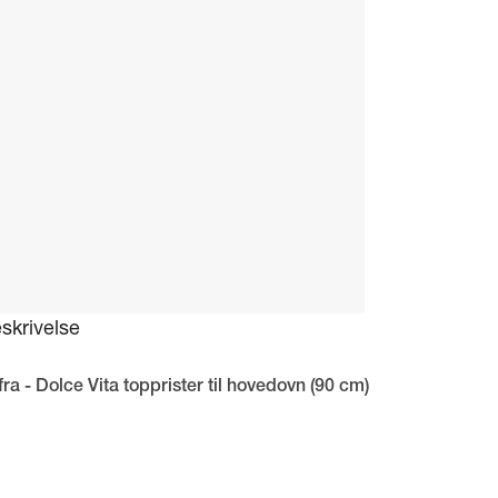
skrivelse
fra - Dolce Vita topprister til hovedovn (90 cm)
nsrister fra Lofra med målene 67 (bredde) x 37,5 (dybde) cm. Denne