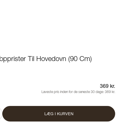
Topprister Til Hovedovn (90 Cm)
369 kr.
Laveste pris inden for de seneste 30 dage:
369 kr.
LÆG I KURVEN