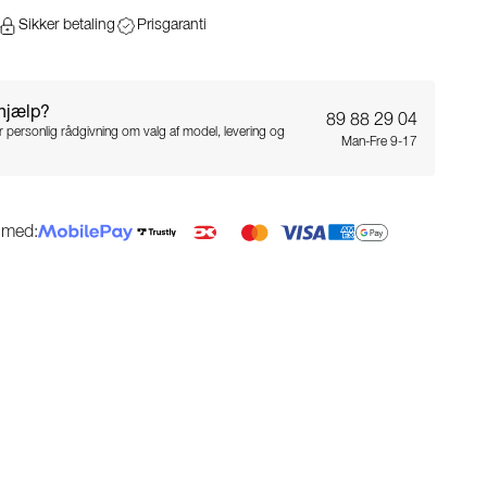
Sikker betaling
Prisgaranti
 hjælp?
89 88 29 04
for personlig rådgivning om valg af model, levering og
Man-Fre 9-17
g med: