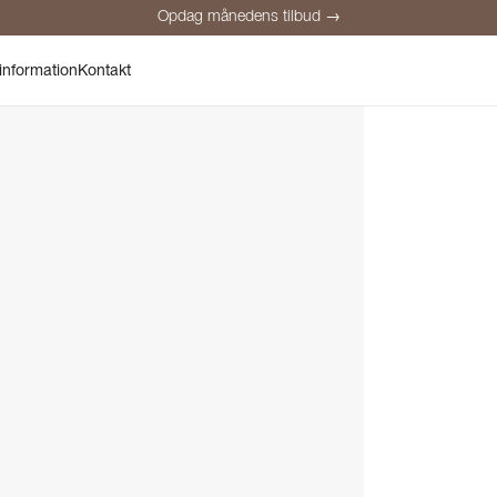
Opdag månedens tilbud →
Sikker betaling
Tilfredse kunder
Prisgaranti
Personlig rådgivnin
information
Kontakt
Opdag månedens tilbud →