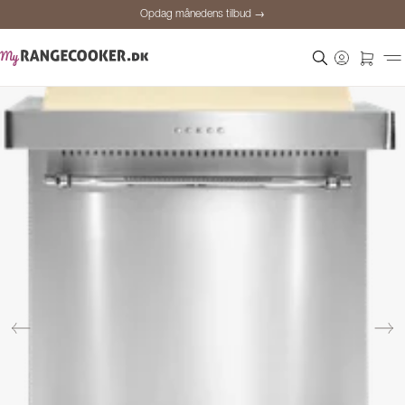
Opdag månedens tilbud →
Sikker betaling
Tilfredse kunder
Prisgaranti
Personlig rådgivning
Opdag månedens tilbud →