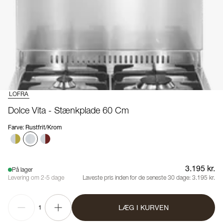
LOFRA
Dolce Vita - Stænkplade 60 Cm
Farve
:
Rustfrit/Krom
3.195 kr.
På lager
Levering om 2-5 dage
Laveste pris inden for de seneste 30 dage:
3.195 kr.
LÆG I KURVEN
1