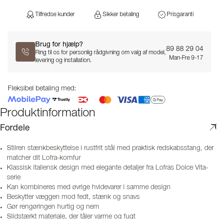
Tilfredse kunder
Sikker betaling
Prisgaranti
Brug for hjælp?
89 88 29 04
Ring til os for personlig rådgivning om valg af model,
Man-Fre 9-17
levering og installation.
Fleksibel betaling med:
Produktinformation
Fordele
Stilren stænkbeskyttelse i rustfrit stål med praktisk redskabsstang, der
matcher dit Lofra-komfur
Klassisk italiensk design med elegante detaljer fra Lofras Dolce Vita-
serie
Kan kombineres med øvrige hvidevarer i samme design
Beskytter væggen mod fedt, stænk og snavs
Gør rengøringen hurtig og nem
Slidstærkt materiale, der tåler varme og fugt