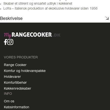
Skaber et stilrent og ensartet udtryk i køkkenet
Lofra – italiensk produktion af eksklusive hvidevarer siden 1956
Beskrivelse
VORES PRODUKTER
Range Cooker
Komfur og hvidevarepakke
Hvidevarer
Komfurtilbehør
Køkkenredskaber
INFO
Om os
Købsinformation