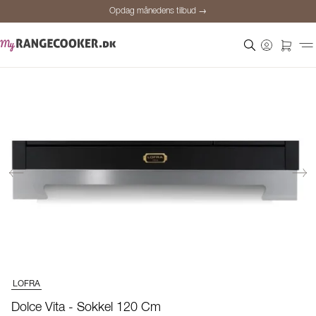
Opdag månedens tilbud →
Sikker betaling
Tilfredse kunder
Prisgaranti
Personlig rådgivning
Opdag månedens tilbud →
LOFRA
Dolce Vita - Sokkel 120 Cm