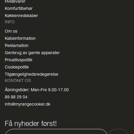
Hvidevarer
Komfurtilbehør
Køkkenredskaber
INFO
Om os
Købsinformation
Reklamation
Genbrug av gamle apparater
Privatlivspolitik
Cookiepolitik
Tilgængelighedsredegørelse
KONTAKT OS
Åbningstider: Man-Fre 9.00-17.00
89 88 29 04
info@myrangecooker.dk
Få nyheder først!