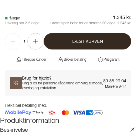
1.345 kr.
På lager
Levering om 2-5 dage
Laveste pris inden for de seneste 30 dage:
1.345 kr.
LÆG I KURVEN
1
Tilfredse kunder
Sikker betaling
Prisgaranti
Brug for hjælp?
89 88 29 04
Ring til os for personlig rådgivning om valg af model,
Man-Fre 9-17
levering og installation.
Fleksibel betaling med:
Produktinformation
Beskrivelse