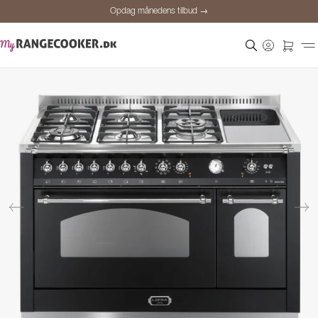
Opdag månedens tilbud →
Sikker betaling
Tilfredse kunder
Prisgaranti
Personlig rådgivning
Opdag månedens tilbud →