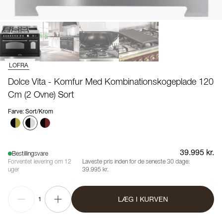
LOFRA
Dolce Vita - Komfur Med Kombinationskogeplade 120
Cm (2 Ovne) Sort
Farve
:
Sort/Krom
39.995 kr.
Bestillingsvare
Forventet levering om 12
Laveste pris inden for de seneste 30 dage:
uger
39.995 kr.
LÆG I KURVEN
1