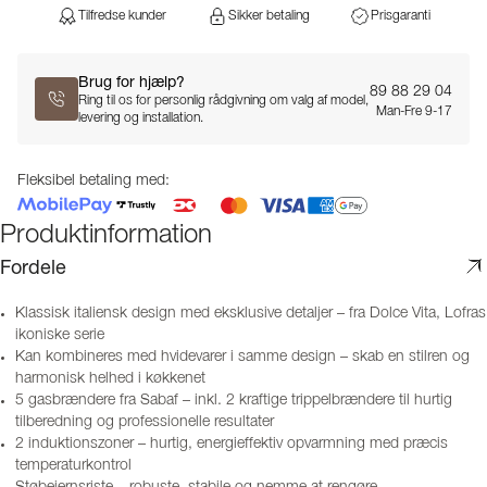
Tilfredse kunder
Sikker betaling
Prisgaranti
Brug for hjælp?
89 88 29 04
Ring til os for personlig rådgivning om valg af model,
Man-Fre 9-17
levering og installation.
Fleksibel betaling med:
Produktinformation
Fordele
Klassisk italiensk design med eksklusive detaljer – fra Dolce Vita, Lofras
ikoniske serie
Kan kombineres med hvidevarer i samme design – skab en stilren og
harmonisk helhed i køkkenet
5 gasbrændere fra Sabaf – inkl. 2 kraftige trippelbrændere til hurtig
tilberedning og professionelle resultater
2 induktionszoner – hurtig, energieffektiv opvarmning med præcis
temperaturkontrol