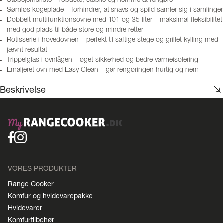
Støbejernsriste – robuste, stabile og nemme at rengøre
Sømløs kogeplade – forhindrer, at snavs og spild samler sig i samlinger
Dobbelt multifunktionsovne med 101 og 35 liter – maksimal fleksibilitet
med god plads til både store og mindre retter
Rotisserie i hovedovnen – perfekt til saftige stege og grillet kylling med
jævnt resultat
Trippelglas i ovnlågen – øget sikkerhed og bedre varmeisolering
Emaljeret ovn med Easy Clean – gør rengøringen hurtig og nem
Beskrivelse
VORES PRODUKTER
Range Cooker
Komfur og hvidevarepakke
Hvidevarer
Komfurtilbehør