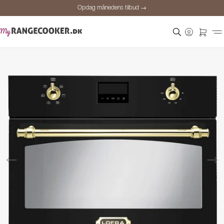
Opdag månedens tilbud →
Sikker betaling
Tilfredse kunder
Prisgaranti
Personlig rådgivning
Opdag månedens tilbud →