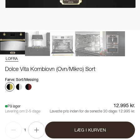
LOFRA
Dolce Vita Kombiovn (Ovn/Mikro) Sort
Farve
:
Sort/Messing
12.995 kr.
På lager
Levering om 2-5 dage
Laveste pris inden for de seneste 30 dage:
12.995 kr.
LÆG I KURVEN
1