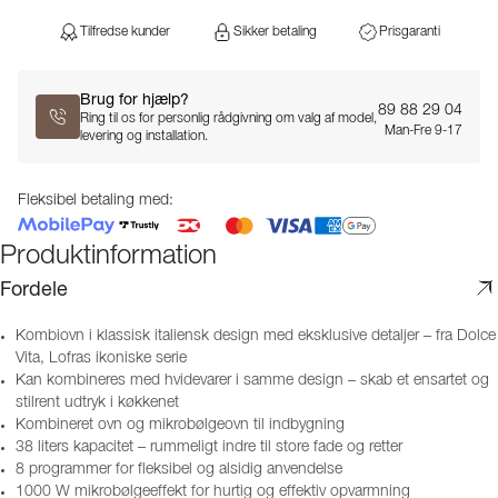
Tilfredse kunder
Sikker betaling
Prisgaranti
Brug for hjælp?
89 88 29 04
Ring til os for personlig rådgivning om valg af model,
Man-Fre 9-17
levering og installation.
Fleksibel betaling med:
Produktinformation
Fordele
Kombiovn i klassisk italiensk design med eksklusive detaljer – fra Dolce
Vita, Lofras ikoniske serie
Kan kombineres med hvidevarer i samme design – skab et ensartet og
stilrent udtryk i køkkenet
Kombineret ovn og mikrobølgeovn til indbygning
38 liters kapacitet – rummeligt indre til store fade og retter
8 programmer for fleksibel og alsidig anvendelse
1000 W mikrobølgeeffekt for hurtig og effektiv opvarmning