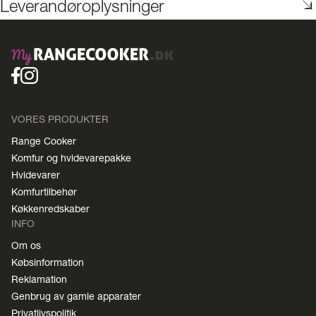
Leverandøroplysninger
VORES PRODUKTER
Range Cooker
Komfur og hvidevarepakke
Hvidevarer
Komfurtilbehør
Køkkenredskaber
INFO
Om os
Købsinformation
Reklamation
Genbrug av gamle apparater
Privatlivspolitik