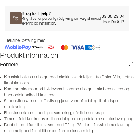
Brug for hjælp?
89 88 29 04
Ring til os for personlig rådgivning om valg af model,
Man-Fre 9-17
levering og installation.
Fleksibel betaling med:
Produktinformation
Fordele
Klassisk italiensk design med eksklusive detaljer – fra Dolce Vita, Lofras
ikoniske serie
Kan kombineres med hvidevarer i samme design – skab en stilren og
harmonisk helhed i køkkenet
5 induktionszoner – effektiv og jævn varmefordeling til alle typer
madlavning
Boosterfunktion – hurtig opvarmning, når tiden er knap
Timer – fuld kontrol over tilberedningen for perfekte resultater hver gang
Dobbelt multifunktionsovne med 72 og 35 liter – fleksibel madlavning
med mulighed for at tilberede flere retter samtidig