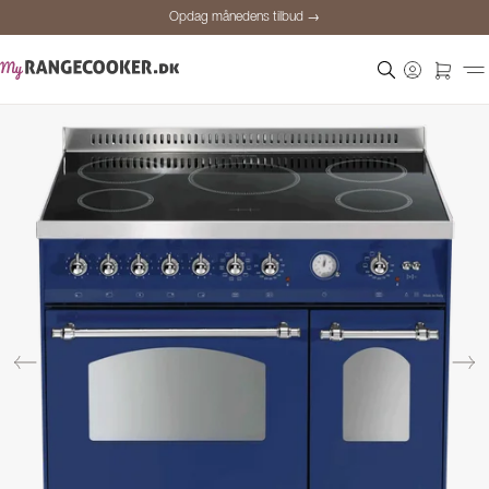
Opdag månedens tilbud →
Sikker betaling
Tilfredse kunder
Prisgaranti
Personlig rådgivning
Opdag månedens tilbud →