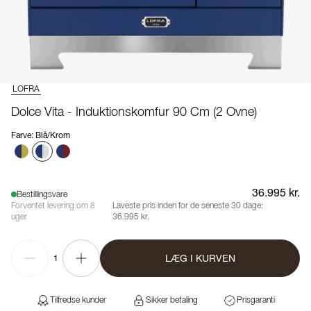
LOFRA
Dolce Vita - Induktionskomfur 90 Cm (2 Ovne)
Farve
:
Blå/Krom
36.995 kr.
Bestillingsvare
Forventet levering om 8
Laveste pris inden for de seneste 30 dage:
uger
36.995 kr.
LÆG I KURVEN
1
Tilfredse kunder
Sikker betaling
Prisgaranti