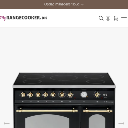
Opdag månedens tilbud →
Sikker betaling
Tilfredse kunder
Prisgaranti
Personlig rådgivning
Opdag månedens tilbud →