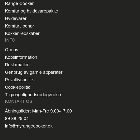
Range Cooker
Komfur og hvidevarepakke
Hvidevarer
Komfurtilbehør
Køkkenredskaber
INFO
Om os
Købsinformation
Reklamation
Genbrug av gamle apparater
Privatlivspolitik
Cookiepolitik
Tilgængelighedsredegørelse
KONTAKT OS
Åbningstider: Man-Fre 9.00-17.00
89 88 29 04
info@myrangecooker.dk