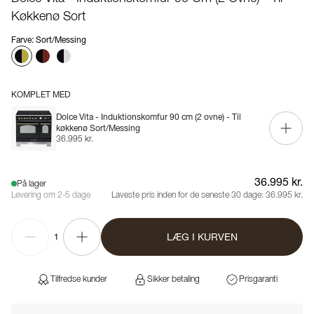
Køkkenø Sort
Farve
:
Sort/Messing
KOMPLET MED
Dolce Vita - Induktionskomfur 90 cm (2 ovne) - Til
køkkenø Sort/Messing
36.995 kr.
36.995 kr.
På lager
Levering om 2-5 dage
Laveste pris inden for de seneste 30 dage:
36.995 kr.
LÆG I KURVEN
1
Tilfredse kunder
Sikker betaling
Prisgaranti