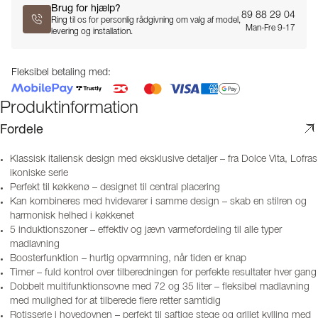
Brug for hjælp?
89 88 29 04
Ring til os for personlig rådgivning om valg af model,
Man-Fre 9-17
levering og installation.
Fleksibel betaling med:
Produktinformation
Fordele
Klassisk italiensk design med eksklusive detaljer – fra Dolce Vita, Lofras
ikoniske serie
Perfekt til køkkenø – designet til central placering
Kan kombineres med hvidevarer i samme design – skab en stilren og
harmonisk helhed i køkkenet
5 induktionszoner – effektiv og jævn varmefordeling til alle typer
madlavning
Boosterfunktion – hurtig opvarmning, når tiden er knap
Timer – fuld kontrol over tilberedningen for perfekte resultater hver gang
Dobbelt multifunktionsovne med 72 og 35 liter – fleksibel madlavning
med mulighed for at tilberede flere retter samtidig
Rotisserie i hovedovnen – perfekt til saftige stege og grillet kylling med