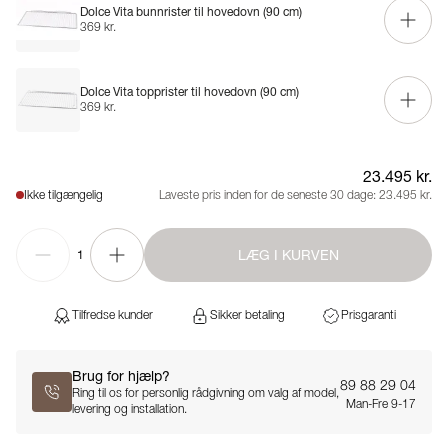
Dolce Vita bunnrister til hovedovn (90 cm)
369 kr.
Dolce Vita topprister til hovedovn (90 cm)
369 kr.
23.495 kr.
Ikke tilgængelig
Laveste pris inden for de seneste 30 dage:
23.495 kr.
LÆG I KURVEN
1
Tilfredse kunder
Sikker betaling
Prisgaranti
Brug for hjælp?
89 88 29 04
Ring til os for personlig rådgivning om valg af model,
Man-Fre 9-17
levering og installation.