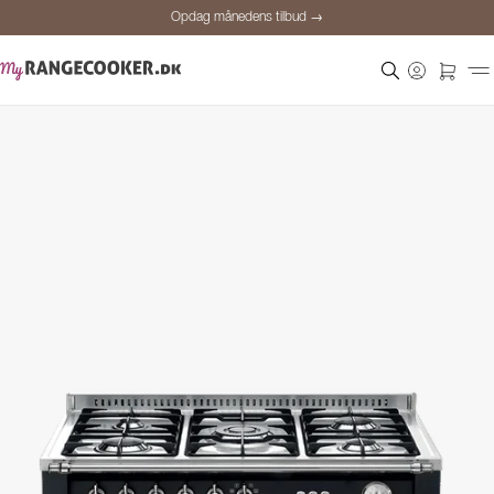
Opdag månedens tilbud →
Sikker betaling
Tilfredse kunder
Prisgaranti
Personlig rådgivning
Opdag månedens tilbud →