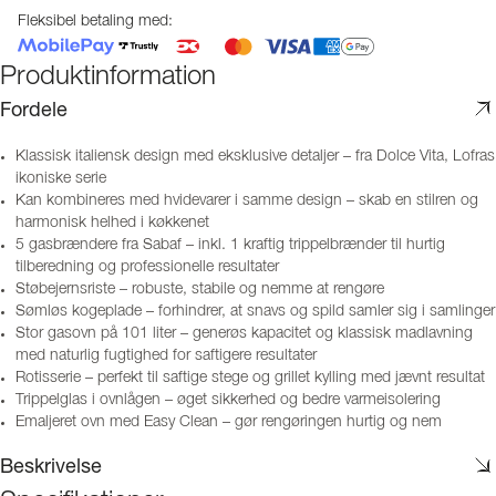
Fleksibel betaling med:
Produktinformation
Fordele
Klassisk italiensk design med eksklusive detaljer – fra Dolce Vita, Lofras
ikoniske serie
Kan kombineres med hvidevarer i samme design – skab en stilren og
harmonisk helhed i køkkenet
5 gasbrændere fra Sabaf – inkl. 1 kraftig trippelbrænder til hurtig
tilberedning og professionelle resultater
Støbejernsriste – robuste, stabile og nemme at rengøre
Sømløs kogeplade – forhindrer, at snavs og spild samler sig i samlinger
Stor gasovn på 101 liter – generøs kapacitet og klassisk madlavning
med naturlig fugtighed for saftigere resultater
Rotisserie – perfekt til saftige stege og grillet kylling med jævnt resultat
Trippelglas i ovnlågen – øget sikkerhed og bedre varmeisolering
Emaljeret ovn med Easy Clean – gør rengøringen hurtig og nem
Beskrivelse