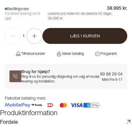
38.995 kr.
Bestillingsvare
Forventet levering om 8
Laveste pris inden for de seneste 30 dage:
uger
38.995 kr.
LÆG I KURVEN
1
Tilfredse kunder
Sikker betaling
Prisgaranti
Brug for hjælp?
89 88 29 04
Ring til os for personlig rådgivning om valg af model,
Man-Fre 9-17
levering og installation.
Fleksibel betaling med:
Produktinformation
Fordele