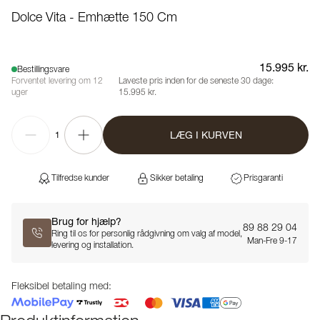
Dolce Vita - Emhætte 150 Cm
15.995 kr.
Bestillingsvare
Forventet levering om 12
Laveste pris inden for de seneste 30 dage:
uger
15.995 kr.
LÆG I KURVEN
1
Tilfredse kunder
Sikker betaling
Prisgaranti
Brug for hjælp?
89 88 29 04
Ring til os for personlig rådgivning om valg af model,
Man-Fre 9-17
levering og installation.
Fleksibel betaling med: