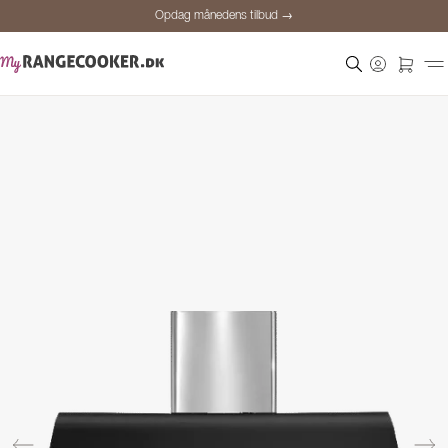
Opdag månedens tilbud →
Sikker betaling
Tilfredse kunder
Prisgaranti
Personlig rådgivning
Opdag månedens tilbud →