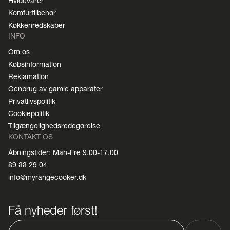
Hvidevarer
Komfurtilbehør
Køkkenredskaber
INFO
Om os
Købsinformation
Reklamation
Genbrug av gamle apparater
Privatlivspolitik
Cookiepolitik
Tilgængelighedsredegørelse
KONTAKT OS
Åbningstider: Man-Fre 9.00-17.00
89 88 29 04
info@myrangecooker.dk
Få nyheder først!