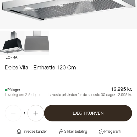
LOFRA
Dolce Vita - Emhætte 120 Cm
12.995 kr.
På lager
Levering om 2-5 dage
Laveste pris inden for de seneste 30 dage:
12.995 kr.
LÆG I KURVEN
1
Tilfredse kunder
Sikker betaling
Prisgaranti