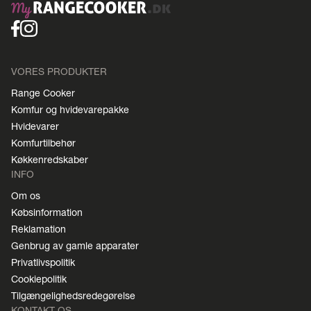
VORES PRODUKTER
Range Cooker
Komfur og hvidevarepakke
Hvidevarer
Komfurtilbehør
Køkkenredskaber
INFO
Om os
Købsinformation
Reklamation
Genbrug av gamle apparater
Privatlivspolitik
Cookiepolitik
Tilgængelighedsredegørelse
KONTAKT OS