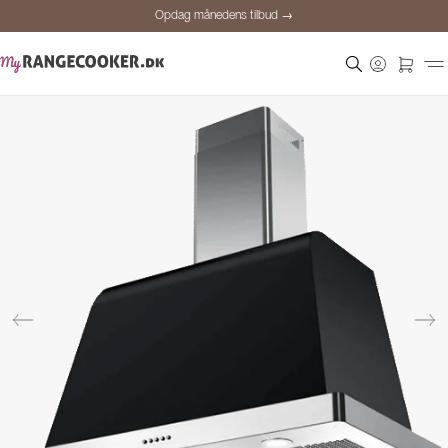
Opdag månedens tilbud →
Sikker betaling
Tilfredse kunder
Prisgaranti
Personlig rådgivning
Opdag månedens tilbud →