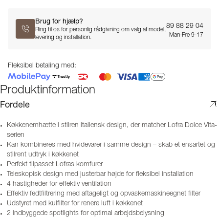
Brug for hjælp?
89 88 29 04
Ring til os for personlig rådgivning om valg af model,
Man-Fre 9-17
levering og installation.
Fleksibel betaling med:
Produktinformation
Fordele
Køkkenemhætte i stilren italiensk design, der matcher Lofra Dolce Vita-
serien
Kan kombineres med hvidevarer i samme design – skab et ensartet og
stilrent udtryk i køkkenet
Perfekt tilpasset Lofras komfurer
Teleskopisk design med justerbar højde for fleksibel installation
4 hastigheder for effektiv ventilation
Effektiv fedtfiltrering med aftageligt og opvaskemaskineegnet filter
Udstyret med kulfilter for renere luft i køkkenet
2 indbyggede spotlights for optimal arbejdsbelysning