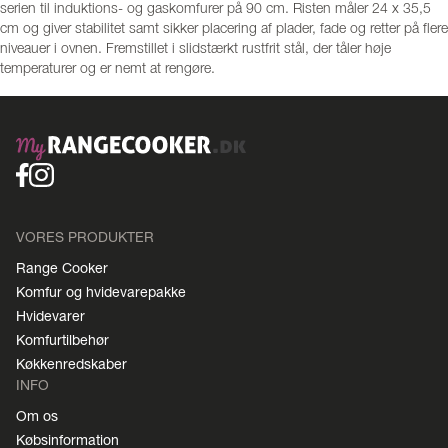
serien til induktions- og gaskomfurer på 90 cm. Risten måler 24 x 35,5
cm og giver stabilitet samt sikker placering af plader, fade og retter på flere
niveauer i ovnen. Fremstillet i slidstærkt rustfrit stål, der tåler høje
temperaturer og er nemt at rengøre.
VORES PRODUKTER
Range Cooker
Komfur og hvidevarepakke
Hvidevarer
Komfurtilbehør
Køkkenredskaber
INFO
Om os
Købsinformation