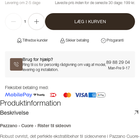
Levering om 2-5 dage
Laveste pris inden for de seneste 30 dage:
199 kr.
LÆG I KURVEN
1
Tilfredse kunder
Sikker betaling
Prisgaranti
Brug for hjælp?
89 88 29 04
Ring til os for personlig rådgivning om valg af model,
Man-Fre 9-17
levering og installation.
Fleksibel betaling med:
Produktinformation
Beskrivelse
Pazzano - Cuore - Rister til sideovn
Robust ovnrist, det perfekte ekstratilbehør til sideovnene i Pazzano Cuore-