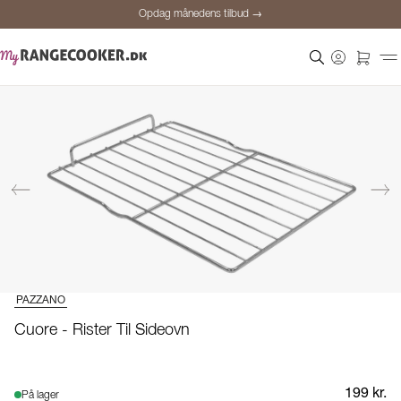
Opdag månedens tilbud →
Sikker betaling
Tilfredse kunder
Prisgaranti
Personlig rådgivning
Opdag månedens tilbud →
PAZZANO
Cuore - Rister Til Sideovn
199 kr.
På lager