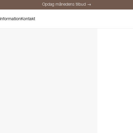
Opdag månedens tilbud →
Sikker betaling
Tilfredse kunder
Prisgaranti
Personlig rådgivnin
information
Kontakt
Opdag månedens tilbud →