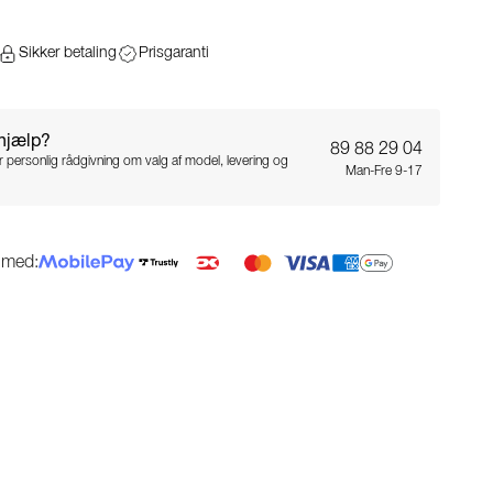
Sikker betaling
Prisgaranti
 hjælp?
89 88 29 04
for personlig rådgivning om valg af model, levering og
Man-Fre 9-17
g med: