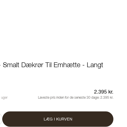
- Smalt Dækrør Til Emhætte - Langt
2.395 kr.
4 uger
Laveste pris inden for de seneste 30 dage:
2.395 kr.
LÆG I KURVEN