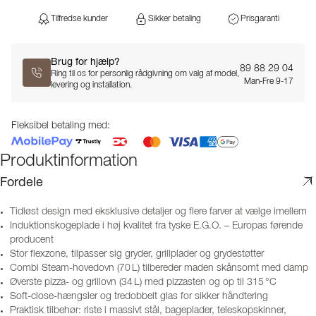
Tilfredse kunder
Sikker betaling
Prisgaranti
Brug for hjælp?
89 88 29 04
Ring til os for personlig rådgivning om valg af model,
Man-Fre 9-17
levering og installation.
Fleksibel betaling med:
Produktinformation
Fordele
Tidløst design med eksklusive detaljer og flere farver at vælge imellem
Induktionskogeplade i høj kvalitet fra tyske E.G.O. – Europas førende
producent
Stor flexzone, tilpasser sig gryder, grillplader og grydestøtter
Combi Steam-hovedovn (70 L) tilbereder maden skånsomt med damp
Øverste pizza- og grillovn (34 L) med pizzasten og op til 315 °C
Soft-close-hængsler og tredobbelt glas for sikker håndtering
Praktisk tilbehør: riste i massivt stål, bageplader, teleskopskinner,