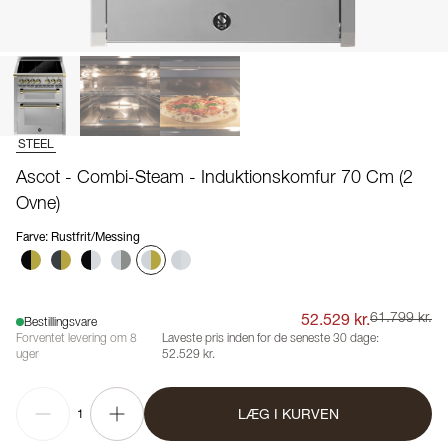
STEEL
Ascot - Combi-Steam - Induktionskomfur 70 Cm (2
Ovne)
Farve
:
Rustfrit/Messing
52.529 kr.
61.799 kr.
Bestillingsvare
Forventet levering om 8
Laveste pris inden for de seneste 30 dage:
uger
52.529 kr.
LÆG I KURVEN
1