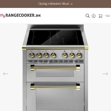
Opdag månedens tilbud →
Sikker betaling
Tilfredse kunder
Prisgaranti
Personlig rådgivning
Opdag månedens tilbud →