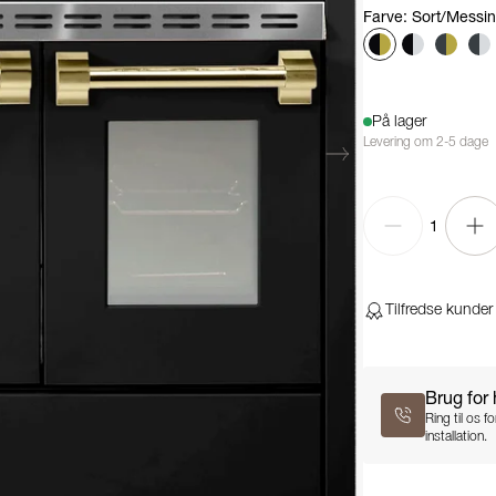
Farve
:
Sort/Messi
På lager
Levering om 2-5 dage
1
Tilfredse kunder
Brug for
Ring til os 
installation.