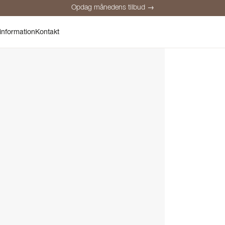
Opdag månedens tilbud →
Sikker betaling
Tilfredse kunder
Prisgaranti
Personlig rådgivnin
information
Kontakt
Opdag månedens tilbud →