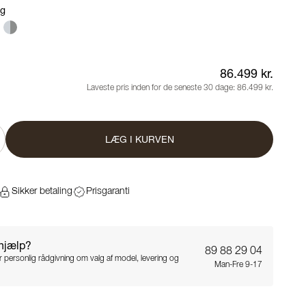
ng
86.499 kr.
Laveste pris inden for de seneste 30 dage:
86.499 kr.
LÆG I KURVEN
Sikker betaling
Prisgaranti
 hjælp?
89 88 29 04
for personlig rådgivning om valg af model, levering og
Man-Fre 9-17