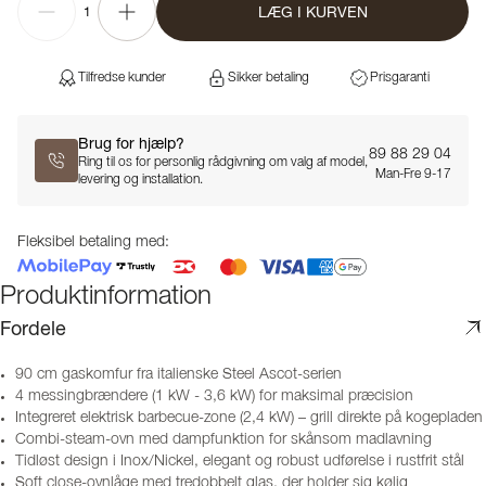
LÆG I KURVEN
1
Tilfredse kunder
Sikker betaling
Prisgaranti
Brug for hjælp?
89 88 29 04
Ring til os for personlig rådgivning om valg af model,
Man-Fre 9-17
levering og installation.
Fleksibel betaling med:
Produktinformation
Fordele
90 cm gaskomfur fra italienske Steel Ascot-serien
4 messingbrændere (1 kW - 3,6 kW) for maksimal præcision
Integreret elektrisk barbecue-zone (2,4 kW) – grill direkte på kogepladen
Combi-steam-ovn med dampfunktion for skånsom madlavning
Tidløst design i Inox/Nickel, elegant og robust udførelse i rustfrit stål
Soft close-ovnlåge med tredobbelt glas, der holder sig kølig