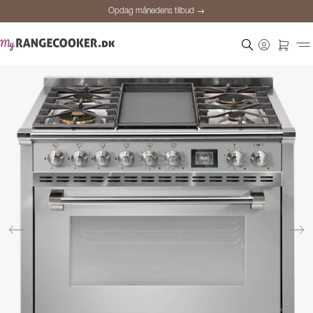
Opdag månedens tilbud →
Sikker betaling
Tilfredse kunder
Prisgaranti
Personlig rådgivning
Opdag månedens tilbud →