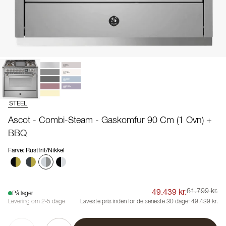
STEEL
Ascot - Combi-Steam - Gaskomfur 90 Cm (1 Ovn) +
BBQ
Farve
:
Rustfrit/Nikkel
49.439 kr.
61.799 kr.
På lager
Levering om 2-5 dage
Laveste pris inden for de seneste 30 dage:
49.439 kr.